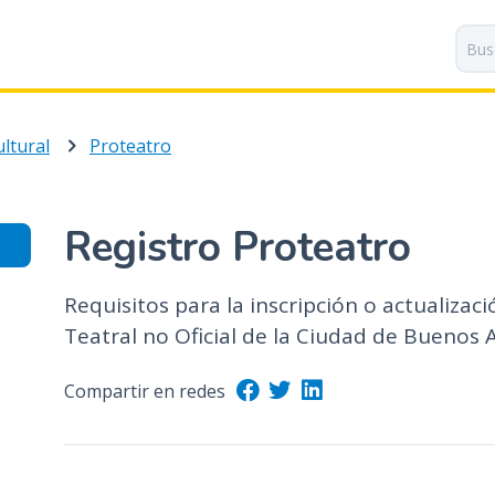
P
a
s
a
r
ltural
Proteatro
a
l
c
o
Registro Proteatro
n
t
Requisitos para la inscripción o actualizaci
e
n
Teatral no Oficial de la Ciudad de Buenos A
i
d
Compartir en redes
o
p
r
i