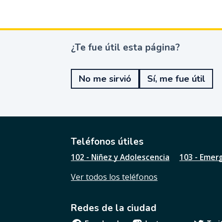
¿Te fue útil esta página?
¿
T
e
No me sirvió
Sí, me fue útil
f
u
e
ú
t
i
l
Teléfonos útiles
e
102 - Niñez y Adolescencia
103 - Emer
s
t
Ver todos los teléfonos
a
p
á
Redes de la ciudad
g
i