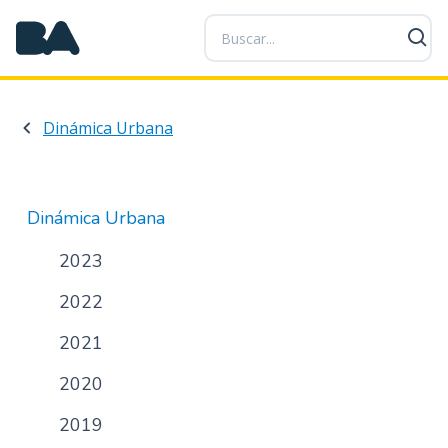
P
a
s
a
r
Dinámica Urbana
a
l
c
o
Dinámica Urbana
n
t
2023
e
2022
n
i
2021
d
o
2020
p
r
2019
i