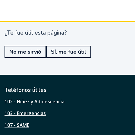
¿Te fue útil esta página?
¿
T
e
No me sirvió
Sí, me fue útil
f
u
e
ú
t
i
l
Teléfonos útiles
e
s
102 - Niñez y Adolescencia
t
a
103 - Emergencias
p
á
107 - SAME
g