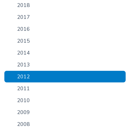
2018
n
c
2017
i
p
2016
a
2015
l
2014
2013
2012
2011
2010
2009
2008