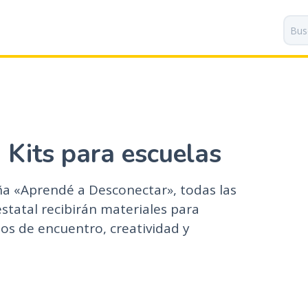
P
a
s
a
r
a
l
c
o
: Kits para escuelas
n
t
a «Aprendé a Desconectar», todas las
e
n
statal recibirán materiales para
i
os de encuentro, creatividad y
d
o
p
r
i