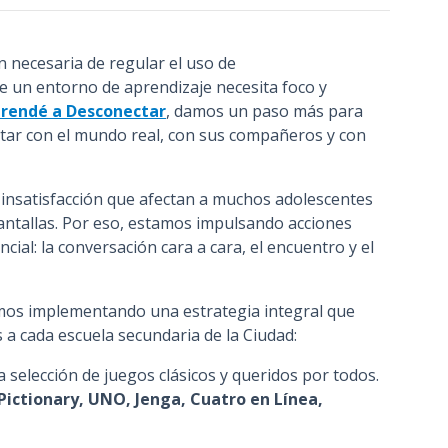
n
c
 necesaria de regular el uso de
i
e un entorno de aprendizaje necesita foco y
p
rendé a Desconectar
, damos un paso más para
a
tar con el mundo real, con sus compañeros y con
l
 insatisfacción que afectan a muchos adolescentes
pantallas. Por eso, estamos impulsando acciones
cial: la conversación cara a cara, el encuentro y el
stamos implementando una estrategia integral que
os a cada escuela secundaria de la Ciudad:
a selección de juegos clásicos y queridos por todos.
Pictionary, UNO, Jenga, Cuatro en Línea,