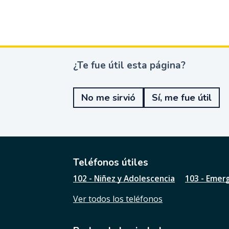
¿Te fue útil esta página?
¿
T
e
No me sirvió
Sí, me fue útil
f
u
e
ú
t
i
l
Teléfonos útiles
e
102 - Niñez y Adolescencia
103 - Emer
s
t
Ver todos los teléfonos
a
p
á