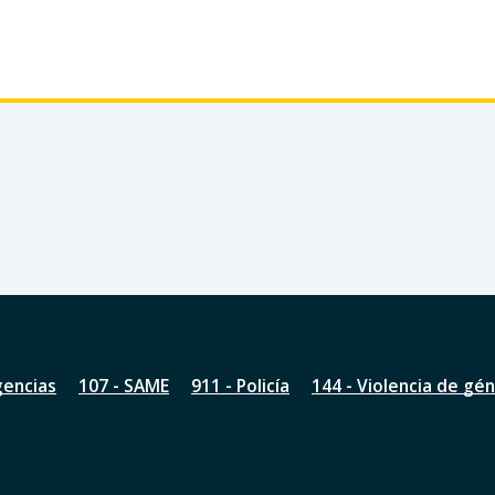
gencias
107 - SAME
911 - Policía
144 - Violencia de gé