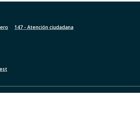
nero
147 - Atención ciudadana
est
a