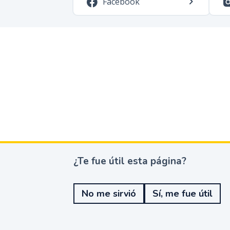
Facebook
¿Te fue útil esta página?
¿
T
e
No me sirvió
Sí, me fue útil
f
u
e
ú