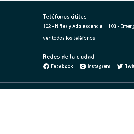
t
i
l
Teléfonos útiles
e
102 - Niñez y Adolescencia
103 - Emer
s
t
Ver todos los teléfonos
a
p
á
Redes de la ciudad
g
i
Facebook
Instagram
Twi
n
a
?
Boletín oficial
Términos y condiciones