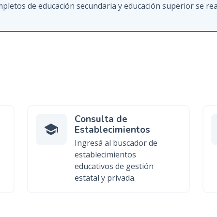
pletos de educación secundaria y educación superior se real
n
c
i
p
a
l
Consulta de
Establecimientos
Ingresá al buscador de
establecimientos
educativos de gestión
estatal y privada.