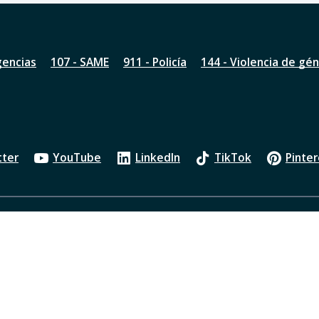
gencias
107 - SAME
911 - Policía
144 - Violencia de gé
tter
YouTube
LinkedIn
TikTok
Pinter
Política de privacidad
Oficios Judiciales
Transparenci