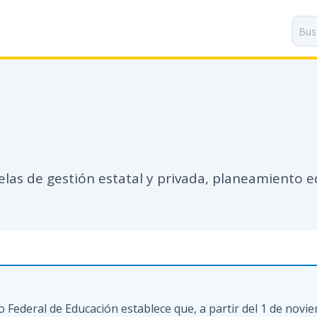
P
a
s
a
r
a
l
c
o
n
las de gestión estatal y privada, planeamiento 
t
e
n
i
d
o
p
r
 Federal de Educación establece que, a partir del 1 de novie
i