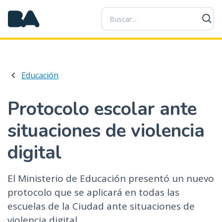
P
a
s
a
r
a
Educación
l
c
o
Protocolo escolar ante
n
situaciones de violencia
t
e
digital
n
i
d
El Ministerio de Educación presentó un nuevo
o
protocolo que se aplicará en todas las
p
escuelas de la Ciudad ante situaciones de
r
violencia digital.
i