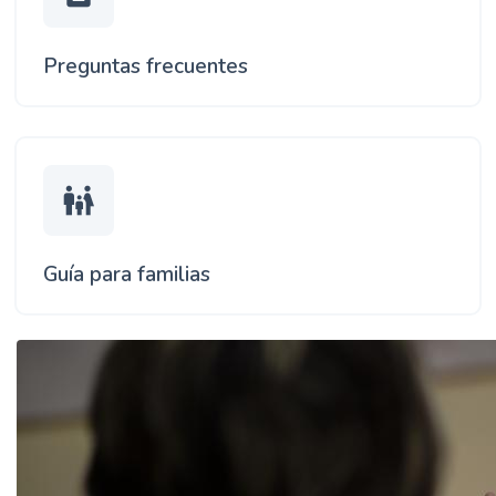
Preguntas frecuentes
family_restroom
Guía para familias