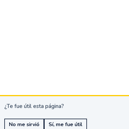
¿Te fue útil esta página?
¿
T
e
No me sirvió
Sí, me fue útil
f