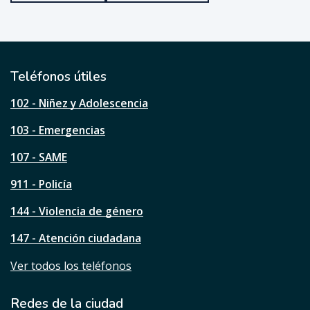
u
e
ú
t
i
l
Teléfonos útiles
e
s
102 - Niñez y Adolescencia
t
a
103 - Emergencias
p
á
107 - SAME
g
911 - Policía
i
n
144 - Violencia de género
a
?
147 - Atención ciudadana
Ver todos los teléfonos
Redes de la ciudad