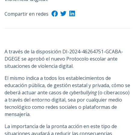
n
c
Compartir en redes
i
p
a
l
A través de la disposición DI-2024-46264751-GCABA-
DGEGE se aprobó el nuevo Protocolo escolar ante
situaciones de violencia digital.
El mismo indica a todos los establecimientos de
educación pública, de gestión estatal y privada, cómo se
deberá actuar ante casos de
cyberbullying
(o ciberacoso)
a través del entorno digital, sea por cualquier medio
tecnológico como redes sociales o plataformas de
mensajería.
La importancia de la pronta acción en este tipo de
situaciones ayudará a reducir las consecuencias