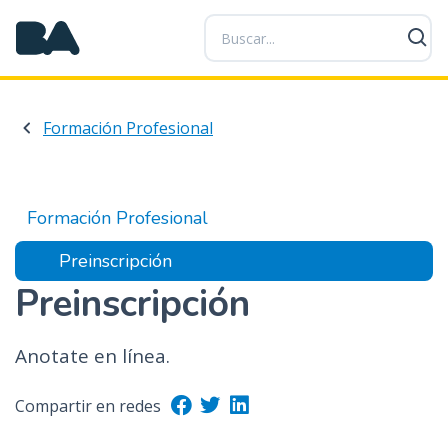
P
a
s
a
r
Formación Profesional
a
l
c
o
Formación Profesional
n
t
Preinscripción
e
Preinscripción
n
i
d
Anotate en línea.
o
p
Compartir en redes
r
i