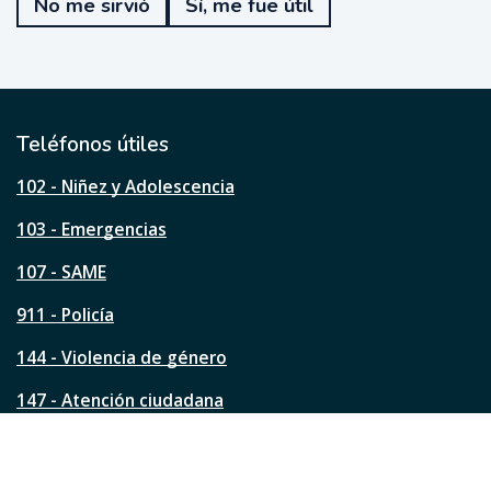
No me sirvió
Sí, me fue útil
f
u
e
ú
t
i
l
Teléfonos útiles
e
s
102 - Niñez y Adolescencia
t
a
103 - Emergencias
p
á
107 - SAME
g
911 - Policía
i
n
144 - Violencia de género
a
?
147 - Atención ciudadana
Ver todos los teléfonos