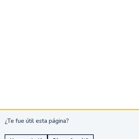
¿Te fue útil esta página?
¿
T
e