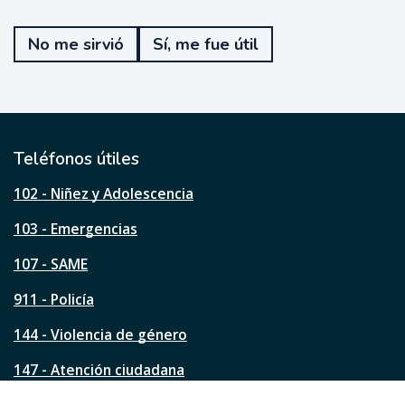
T
e
No me sirvió
Sí, me fue útil
f
u
e
ú
t
i
l
Teléfonos útiles
e
s
102 - Niñez y Adolescencia
t
a
103 - Emergencias
p
á
107 - SAME
g
911 - Policía
i
n
144 - Violencia de género
a
?
147 - Atención ciudadana