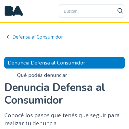
P
a
s
a
r
Defensa al Consumidor
a
l
c
o
Denuncia Defensa al Consumidor
n
t
Qué podés denunciar
e
Denuncia Defensa al
n
i
Consumidor
d
o
p
Conocé los pasos que tenés que seguir para
r
realizar tu denuncia.
i