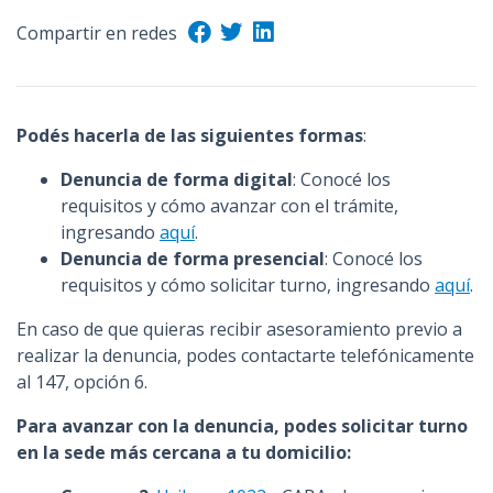
n
Compartir en redes
c
i
p
a
Podés hacerla de las siguientes formas
:
l
Denuncia de forma digital
: Conocé los
requisitos y cómo avanzar con el trámite,
ingresando
aquí
.
Denuncia de forma presencial
: Conocé los
requisitos y cómo solicitar turno, ingresando
aquí
.
En caso de que quieras recibir asesoramiento previo a
realizar la denuncia, podes contactarte telefónicamente
al 147, opción 6.
Para avanzar con la denuncia, podes solicitar turno
en la sede más cercana a tu domicilio: