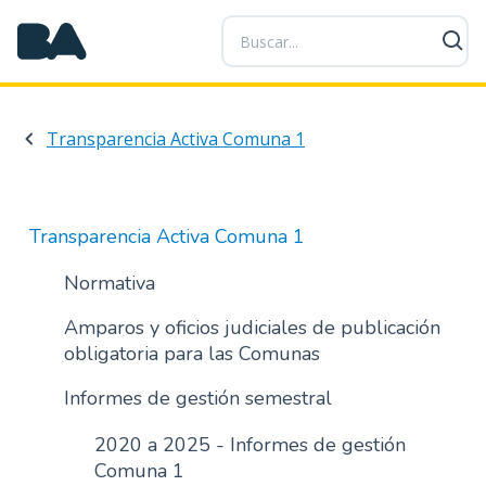
P
a
s
a
r
Transparencia Activa Comuna 1
a
l
c
o
Transparencia Activa Comuna 1
n
t
Normativa
e
Amparos y oficios judiciales de publicación
n
obligatoria para las Comunas
i
d
Informes de gestión semestral
o
p
2020 a 2025 - Informes de gestión
r
Comuna 1
i