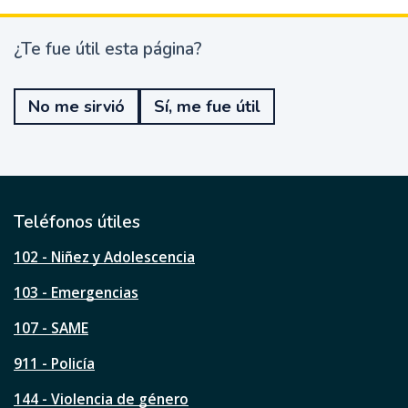
¿Te fue útil esta página?
¿
T
e
No me sirvió
Sí, me fue útil
f
u
e
ú
t
i
l
Teléfonos útiles
e
s
102 - Niñez y Adolescencia
t
a
103 - Emergencias
p
á
107 - SAME
g
911 - Policía
i
n
144 - Violencia de género
a