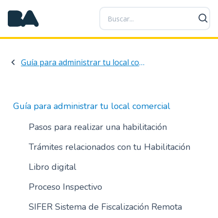
P
a
s
a
r
Guía para administrar tu local comercial
a
l
c
o
Guía para administrar tu local comercial
n
t
Pasos para realizar una habilitación
e
Trámites relacionados con tu Habilitación
n
i
Libro digital
d
o
Proceso Inspectivo
p
r
SIFER Sistema de Fiscalización Remota
i