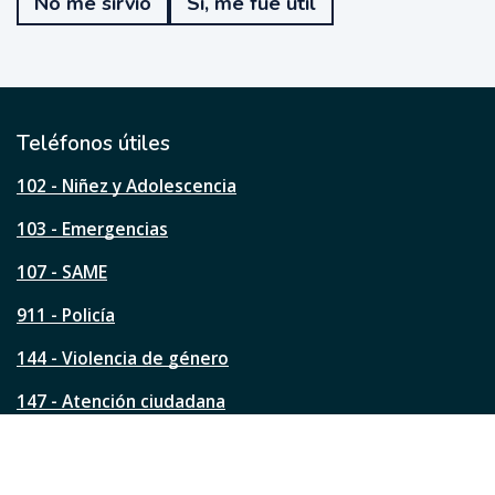
No me sirvió
Sí, me fue útil
f
u
e
ú
t
i
l
Teléfonos útiles
e
s
102 - Niñez y Adolescencia
t
a
103 - Emergencias
p
á
107 - SAME
g
911 - Policía
i
n
144 - Violencia de género
a
?
147 - Atención ciudadana
Ver todos los teléfonos