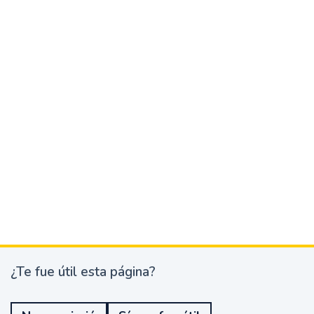
¿Te fue útil esta página?
¿
T
e