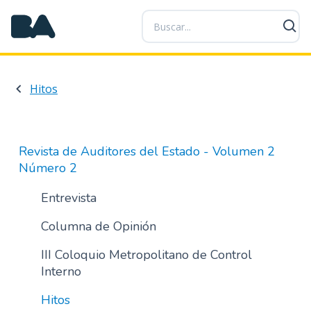
P
a
s
a
r
Hitos
a
l
c
o
Revista de Auditores del Estado - Volumen 2
n
Número 2
t
e
Entrevista
n
Columna de Opinión
i
d
III Coloquio Metropolitano de Control
o
Interno
p
r
Hitos
i