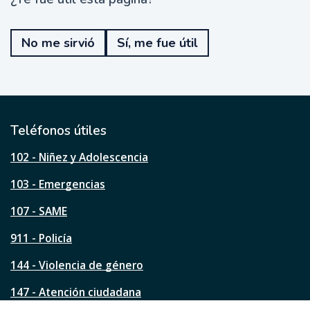
¿
T
e
No me sirvió
Sí, me fue útil
f
u
e
ú
t
i
l
Teléfonos útiles
e
s
102 - Niñez y Adolescencia
t
a
103 - Emergencias
p
á
107 - SAME
g
911 - Policía
i
n
144 - Violencia de género
a
?
147 - Atención ciudadana