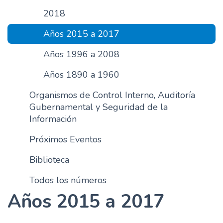
n
2018
c
Años 2015 a 2017
i
p
Años 1996 a 2008
a
l
Años 1890 a 1960
Organismos de Control Interno, Auditoría
Gubernamental y Seguridad de la
Información
Próximos Eventos
Biblioteca
Todos los números
Años 2015 a 2017