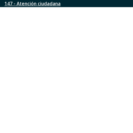
147 - Atención ciudadana
Ver todos los teléfonos
Redes de la ciudad
Facebook
Instagram
Twitter
YouTube
LinkedIn
TikTok
Pinterest