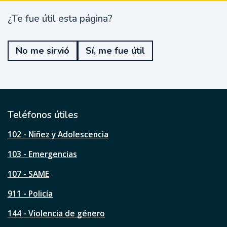
¿Te fue útil esta página?
¿
T
e
No me sirvió
Sí, me fue útil
f
u
e
ú
t
i
l
Teléfonos útiles
e
s
102 - Niñez y Adolescencia
t
a
103 - Emergencias
p
á
107 - SAME
g
911 - Policía
i
n
144 - Violencia de género
a
?