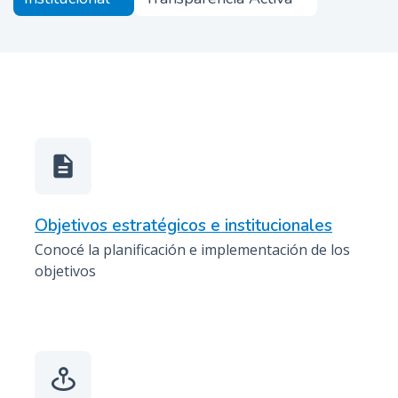
SINDICATURA
n
c
GENERAL
i
2023
p
a
l
description
Objetivos estratégicos e institucionales
Conocé la planificación e implementación de los
objetivos