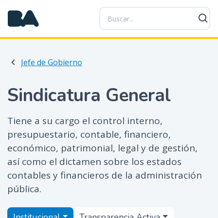
P
a
s
a
r
Jefe de Gobierno
a
l
c
Sindicatura General
o
n
Tiene a su cargo el control interno,
t
presupuestario, contable, financiero,
e
n
económico, patrimonial, legal y de gestión,
i
así como el dictamen sobre los estados
d
contables y financieros de la administración
o
pública.
p
r
Menú
Institucional
Transparencia Activa
i