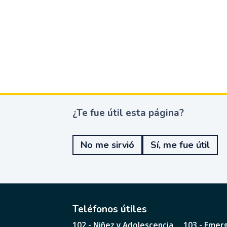
¿Te fue útil esta página?
¿
T
e
No me sirvió
Sí, me fue útil
f
u
e
ú
t
i
l
Teléfonos útiles
e
102 - Niñez y Adolescencia
103 - Emer