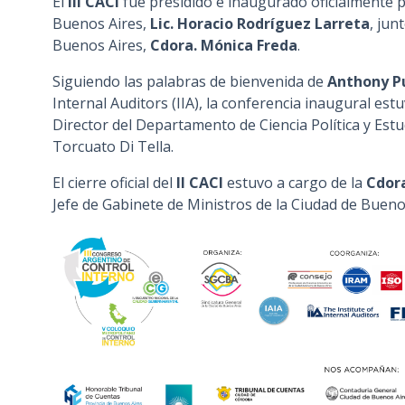
El
III CACI
fue presidido e inaugurado oficialmente p
Buenos Aires,
Lic. Horacio Rodríguez Larreta
, jun
Buenos Aires,
Cdora. Mónica Freda
.
Siguiendo las palabras de bienvenida de
Anthony P
Internal Auditors (IIA), la conferencia inaugural est
Director del Departamento de Ciencia Política y Estu
Torcuato Di Tella.
El cierre oficial del
II CACI
estuvo a cargo de la
Cdora
Jefe de Gabinete de Ministros de la Ciudad de Bueno