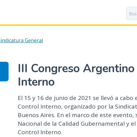
P
a
s
a
r
Sindicatura General
a
l
c
o
III Congreso Argentino
n
t
Interno
e
n
El 15 y 16 de junio de 2021 se llevó a cabo 
i
Control Interno, organizado por la Sindica
d
o
Buenos Aires. En el marco de este evento, 
p
Nacional de la Calidad Gubernamental y el
r
Control Interno.
i