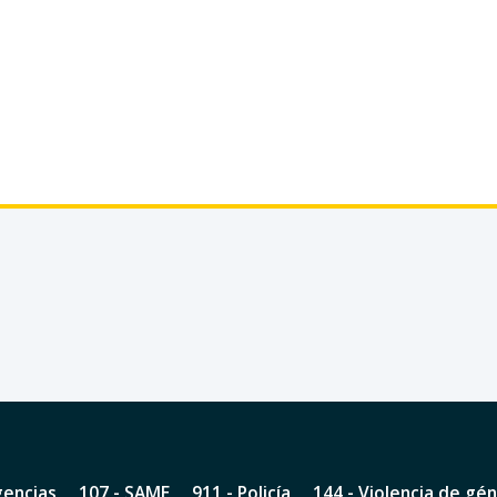
gencias
107 - SAME
911 - Policía
144 - Violencia de gé