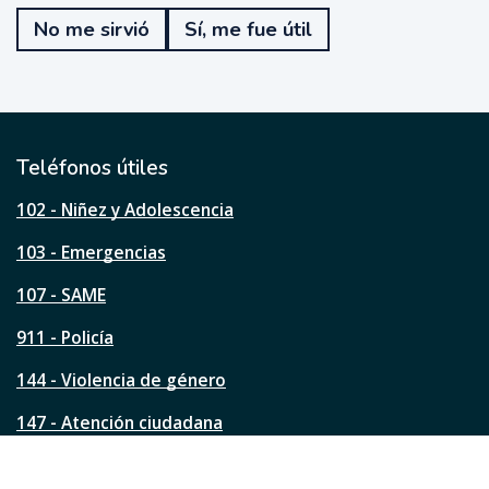
e
No me sirvió
Sí, me fue útil
f
u
e
ú
t
i
l
Teléfonos útiles
e
s
102 - Niñez y Adolescencia
t
a
103 - Emergencias
p
á
107 - SAME
g
911 - Policía
i
n
144 - Violencia de género
a
?
147 - Atención ciudadana
Ver todos los teléfonos