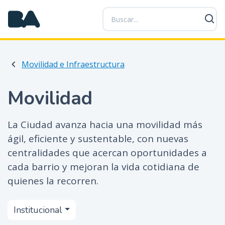
P
a
s
a
r
Movilidad e Infraestructura
a
l
c
Movilidad
o
n
La Ciudad avanza hacia una movilidad más
t
ágil, eficiente y sustentable, con nuevas
e
n
centralidades que acercan oportunidades a
i
cada barrio y mejoran la vida cotidiana de
d
quienes la recorren.
o
p
Institucional
r
i