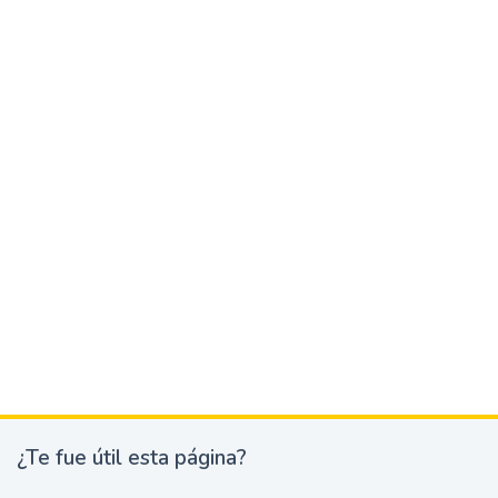
¿Te fue útil esta página?
¿
T