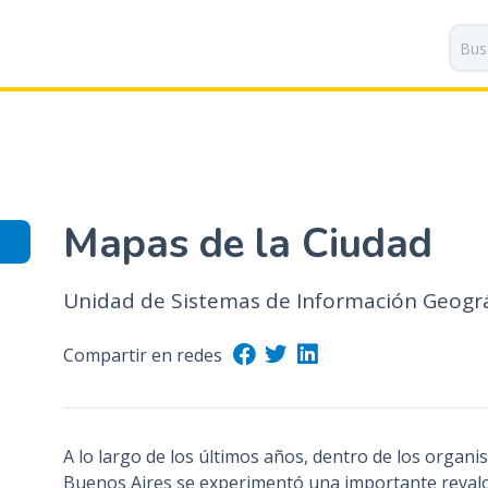
P
a
s
a
r
a
l
c
o
Mapas de la Ciudad
n
t
Unidad de Sistemas de Información Geográf
e
n
i
Compartir en redes
d
o
p
A lo largo de los últimos años, dentro de los organ
r
Buenos Aires se experimentó una importante revalo
i