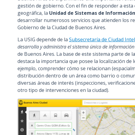
gestión de gobierno. Con el fin de responder a est
n
geográfica, la
Unidad de Sistemas de Información
c
desarrollar numerosos servicios que atienden los re
i
Gobierno de la Ciudad de Buenos Aires.
p
a
La USIG depende de la
Subsecretaría de Ciudad Inte
l
desarrolla y administra el sistema único de información
de Buenos Aires. La base de este sistema parte de l
destaca la importancia que posee la localización de 
ejemplo, comprender cómo se relacionan (espacialme
distribución dentro de un área como barrio o comuna
diversas áreas de interés (inspecciones, verificacio
otro tipo de intervenciones en la ciudad).