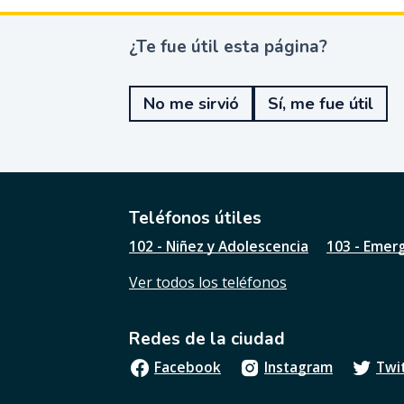
¿Te fue útil esta página?
¿
T
e
No me sirvió
Sí, me fue útil
f
u
e
ú
t
i
l
Teléfonos útiles
e
102 - Niñez y Adolescencia
103 - Emer
s
t
Ver todos los teléfonos
a
p
á
Redes de la ciudad
g
i
Facebook
Instagram
Twi
n
a