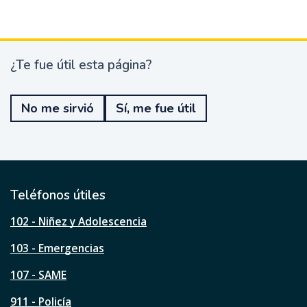
¿Te fue útil esta página?
¿
T
e
No me sirvió
Sí, me fue útil
f
u
e
ú
t
i
l
Teléfonos útiles
e
s
102 - Niñez y Adolescencia
t
a
103 - Emergencias
p
á
107 - SAME
g
911 - Policía
i