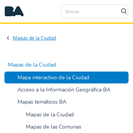
P
a
s
a
r
Mapas de la Ciudad
a
l
c
o
Mapas de la Ciudad
n
t
Mapa interactivo de la Ciudad
e
Acceso a la Información Geográfica BA
n
i
Mapas temáticos BA
d
o
Mapas de la Ciudad
p
r
Mapas de las Comunas
i