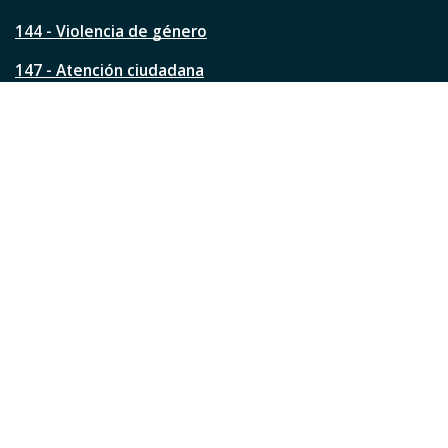
n
144 - Violencia de género
a
?
147 - Atención ciudadana
Ver todos los teléfonos
Redes de la ciudad
Facebook
Instagram
Twitter
YouTube
LinkedIn
TikTok