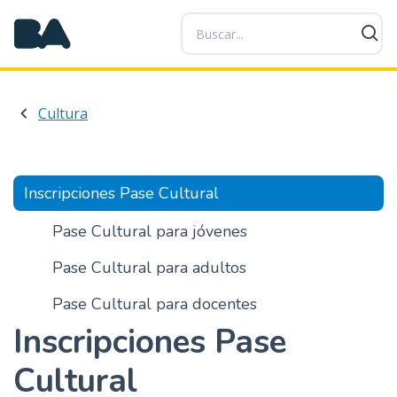
P
a
s
a
r
Cultura
a
l
c
o
Inscripciones Pase Cultural
n
t
Pase Cultural para jóvenes
e
Pase Cultural para adultos
n
i
Pase Cultural para docentes
d
Inscripciones Pase
o
p
Cultural
r
i