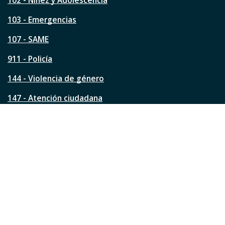
102 - Niñez y Adolescencia
t
a
103 - Emergencias
p
á
107 - SAME
g
911 - Policía
i
n
144 - Violencia de género
a
?
147 - Atención ciudadana
Ver todos los teléfonos
Redes de la ciudad
Facebook
Instagram
Twitter