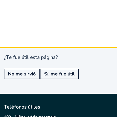
¿Te fue útil esta página?
¿
T
e
No me sirvió
Sí, me fue útil
f
u
e
ú
t
i
l
Teléfonos útiles
e
s