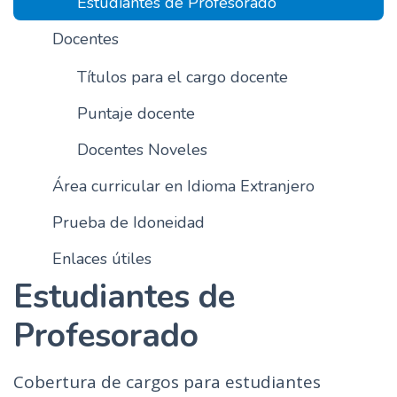
Estudiantes de Profesorado
n
Docentes
c
i
Títulos para el cargo docente
p
a
Puntaje docente
l
Docentes Noveles
Área curricular en Idioma Extranjero
Prueba de Idoneidad
Enlaces útiles
Estudiantes de
Profesorado
Cobertura de cargos para estudiantes