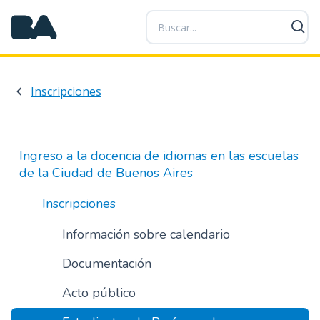
P
a
s
a
r
Inscripciones
a
l
c
o
Ingreso a la docencia de idiomas en las escuelas
n
de la Ciudad de Buenos Aires
t
e
Inscripciones
n
i
Información sobre calendario
d
Documentación
o
p
Acto público
r
i