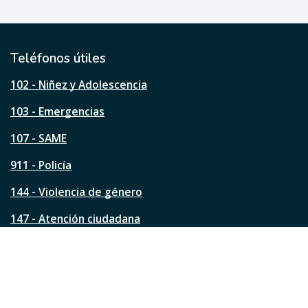
e
ú
t
i
l
Teléfonos útiles
e
s
102 - Niñez y Adolescencia
t
a
103 - Emergencias
p
á
107 - SAME
g
911 - Policía
i
n
144 - Violencia de género
a
?
147 - Atención ciudadana
Ver todos los teléfonos
Redes de la ciudad