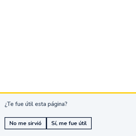
¿Te fue útil esta página?
¿
T
e
No me sirvió
Sí, me fue útil
f
u