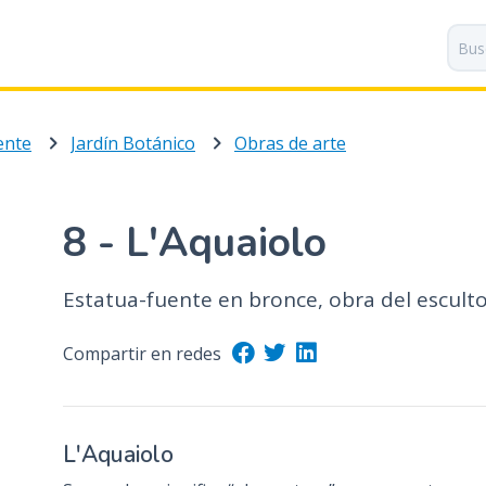
P
a
s
a
r
ente
Jardín Botánico
Obras de arte
a
l
c
o
8 - L'Aquaiolo
n
t
Estatua-fuente en bronce, obra del esculto
e
n
i
Compartir en redes
d
o
p
L'Aquaiolo
r
i