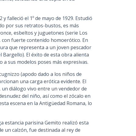
2 y falleció el 1º de mayo de 1929. Estudió
cido por sus retratos-bustos, es más
nce, esbeltos y juguetones (serie Los
 con fuerte contenido homoerótico. En
tura que representa a un joven pescador
 Bargello). El éxito de esta obra alienta
do a sus modelos poses más expresivas.
scugnizzo (apodo dado a los niños de
rcionan una carga erótica evidente. El
e, un diálogo vivo entre un vendedor de
a desnudez del niño, así como el zócalo en
esta escena en la Antigüedad Romana, lo
a estancia parisina Gemito realizó esta
 un calzón, fue destinada al rey de