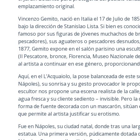
emplazamiento original.
Vincenzo Gemito, nació en Italia el 17 de Julio de 185
bajo la dirección de Stanislao Lista. Si bien es cono
famoso por sus figuras de jóvenes muchachos de bro
pescadores), sus aguateros o pescadores desnudos,
1877, Gemito expone en el salón parisino una escul
(Il Pescatore, bronce, Florencia, Museo Nazionale del
al artista a continuar en ese género, proporcionan
Aquí, en el L’Acquaiolo, la pose balanceada de este 
Nápoles), su sonrisa y su gesto provocador le propo
escultor nos propone una escena realista de la call
agua fresca y su cliente sediento – invisible. Pero l
forma de fuente decorada con un mascarón, sitúan 
que permite al artista justificar su erotismo.
Fue en Nápoles, su ciudad natal, donde tras una larg
estatua. Una primera versión, púdicamente dotada de