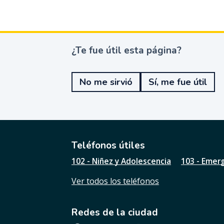
¿Te fue útil esta página?
¿
T
e
No me sirvió
Sí, me fue útil
f
u
e
ú
t
i
l
Teléfonos útiles
e
102 - Niñez y Adolescencia
103 - Emer
s
t
Ver todos los teléfonos
a
p
á
Redes de la ciudad
g
i