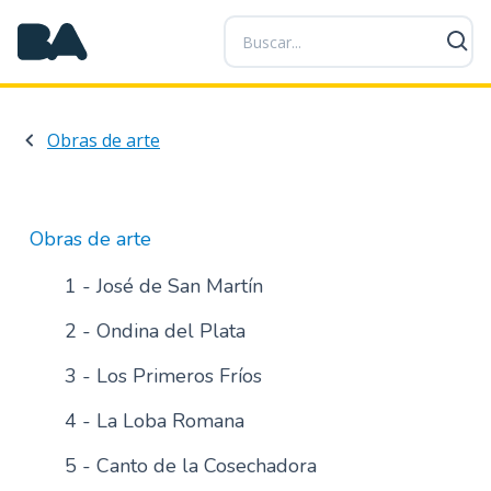
P
a
s
a
r
Obras de arte
a
l
c
o
Obras de arte
n
t
1 - José de San Martín
e
2 - Ondina del Plata
n
i
3 - Los Primeros Fríos
d
o
4 - La Loba Romana
p
r
5 - Canto de la Cosechadora
i