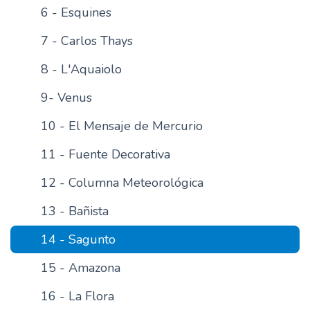
6 - Esquines
n
c
7 - Carlos Thays
i
p
8 - L'Aquaiolo
a
9- Venus
l
10 - El Mensaje de Mercurio
11 - Fuente Decorativa
12 - Columna Meteorológica
13 - Bañista
14 - Sagunto
15 - Amazona
16 - La Flora