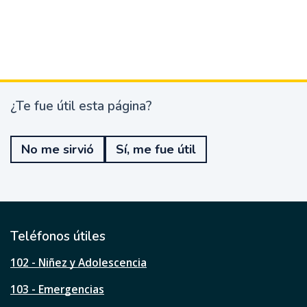
¿Te fue útil esta página?
¿
T
e
No me sirvió
Sí, me fue útil
f
u
e
ú
t
i
l
Teléfonos útiles
e
s
102 - Niñez y Adolescencia
t
a
103 - Emergencias
p