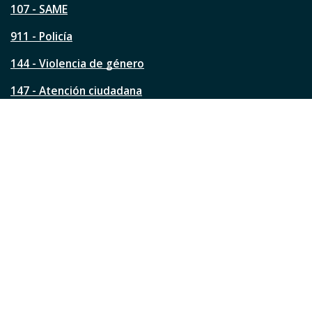
á
107 - SAME
g
911 - Policía
i
n
144 - Violencia de género
a
?
147 - Atención ciudadana
Ver todos los teléfonos
Redes de la ciudad
Facebook
Instagram
Twitter
YouTube
LinkedIn