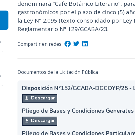
denominará “Café Botánico Literario”, para
n
gastronómicos por el plazo de cinco (5) año
c
la Ley N° 2.095 (texto consolidado por Ley 
i
p
Reglamentario N° 129/GCABA/23.
a
l
"
Compartir en redes
 -
Documentos de la Licitación Pública
"
 -
Disposición N°152/GCABA-DGCOYP/25 - Ll
Descargar
Pliego de Bases y Condiciones Generales
Descargar
Pliego de Bases y Condiciones Particular