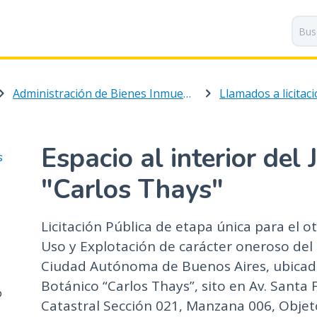
P
a
s
a
r
Administración de Bienes Inmuebles
Llamados a licitac
a
l
c
o
Espacio al interior del
s
n
t
"Carlos Thays"
e
n
Licitación Pública de etapa única para el 
i
Uso y Explotación de carácter oneroso del 
d
o
Ciudad Autónoma de Buenos Aires, ubicado 
p
Botánico “Carlos Thays”, sito en Av. Santa
o
r
Catastral Sección 021, Manzana 006, Objeto
i