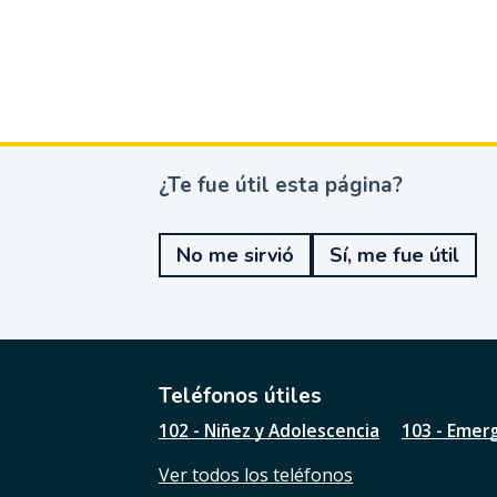
¿Te fue útil esta página?
¿
T
e
No me sirvió
Sí, me fue útil
f
u
e
ú
t
i
l
Teléfonos útiles
e
102 - Niñez y Adolescencia
103 - Emer
s
t
Ver todos los teléfonos
a