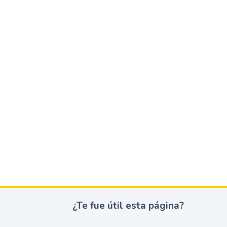
¿Te fue útil esta página?
¿
T