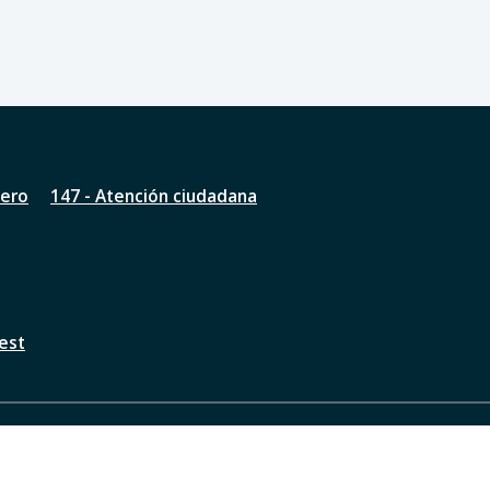
nero
147 - Atención ciudadana
est