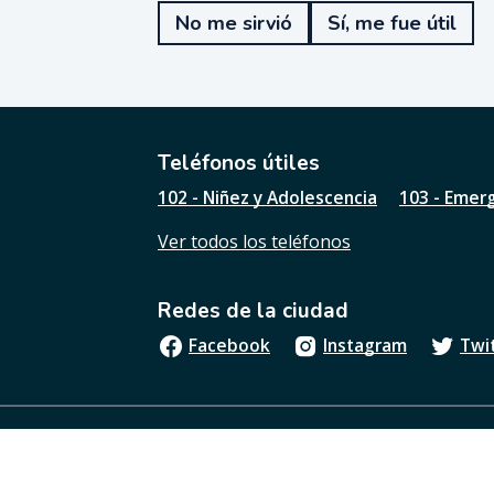
e
No me sirvió
Sí, me fue útil
f
u
e
ú
t
i
l
Teléfonos útiles
e
102 - Niñez y Adolescencia
103 - Emer
s
t
Ver todos los teléfonos
a
p
á
Redes de la ciudad
g
i
Facebook
Instagram
Twi
n
a
?