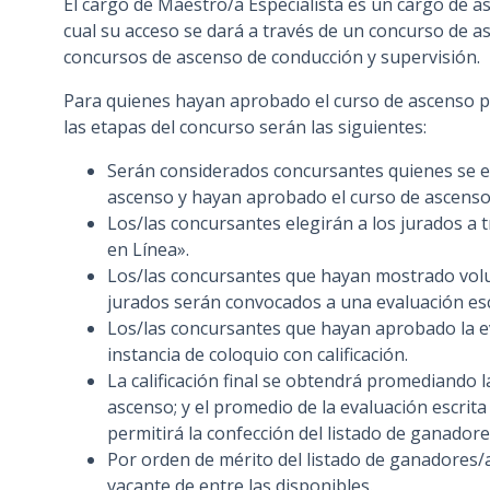
El cargo de Maestro/a Especialista es un cargo de a
n
cual su acceso se dará a través de un concurso de a
c
concursos de ascenso de conducción y supervisión.
i
Para quienes hayan aprobado el curso de ascenso pa
p
las etapas del concurso serán las siguientes:
a
l
Serán considerados concursantes quienes se en
ascenso y hayan aprobado el curso de ascenso 
Los/las concursantes elegirán a los jurados a 
en Línea».
Los/las concursantes que hayan mostrado volun
jurados serán convocados a una evaluación esc
Los/las concursantes que hayan aprobado la e
instancia de coloquio con calificación.
La calificación final se obtendrá promediando l
ascenso; y el promedio de la evaluación escrita y 
permitirá la confección del listado de ganadore
Por orden de mérito del listado de ganadores/a
vacante de entre las disponibles.