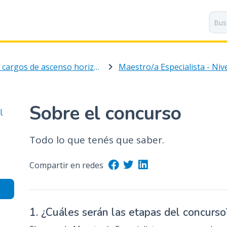
P
a
s
a
r
Nuevos cargos de ascenso horizontal
a
l
c
o
Sobre el concurso
l
n
t
Todo lo que tenés que saber.
e
n
i
Compartir en redes
d
o
p
1. ¿Cuáles serán las etapas del concurso
r
i