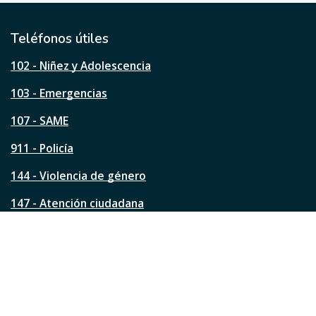
t
i
l
Teléfonos útiles
e
s
102 - Niñez y Adolescencia
t
a
103 - Emergencias
p
á
107 - SAME
g
911 - Policía
i
n
144 - Violencia de género
a
?
147 - Atención ciudadana
Ver todos los teléfonos
Redes de la ciudad
Facebook