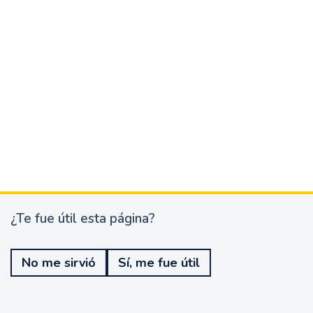
¿Te fue útil esta página?
¿
T
e
No me sirvió
Sí, me fue útil
f
u
e
ú