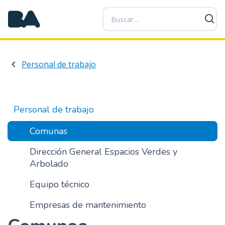
P
a
s
a
r
Personal de trabajo
a
l
c
o
Personal de trabajo
n
t
Comunas
e
Dirección General Espacios Verdes y
n
Arbolado
i
d
Equipo técnico
o
p
Empresas de mantenimiento
r
i