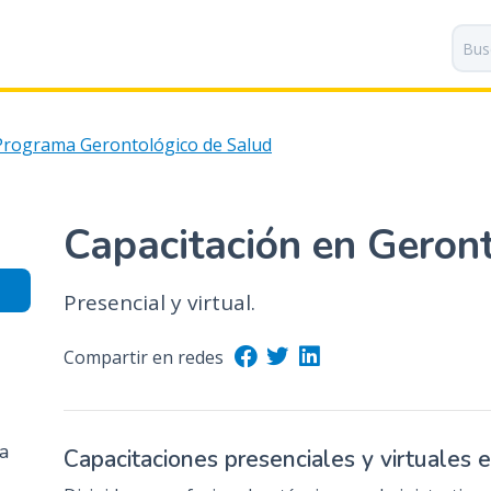
P
a
s
a
r
Programa Gerontológico de Salud
a
l
c
o
Capacitación en Geron
n
t
Presencial y virtual.
e
n
i
Compartir en redes
d
o
p
ía
Capacitaciones presenciales y virtuales 
r
i