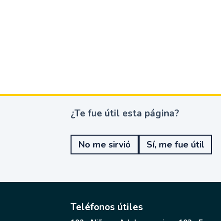
¿Te fue útil esta página?
¿
T
e
No me sirvió
Sí, me fue útil
f
u
e
ú
t
i
l
Teléfonos útiles
e