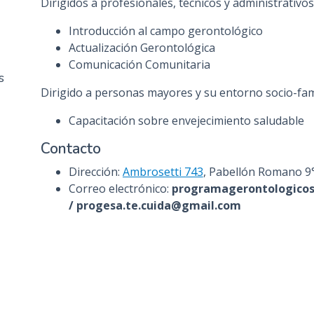
Dirigidos a profesionales, técnicos y administrativos
n
Introducción al campo gerontológico
c
Actualización Gerontológica
i
Comunicación Comunitaria
p
s
a
Dirigido a personas mayores y su entorno socio-fami
l
Capacitación sobre envejecimiento saludable
Contacto
Dirección:
Ambrosetti 743
, Pabellón Romano 9°
Correo electrónico:
programagerontologicos
/ progesa.te.cuida@gmail.com