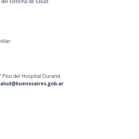
 del sistema de salud:
liar:
 Piso del Hospital Durand.
alud@buenosaires.gob.ar