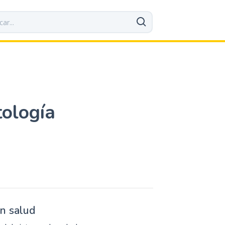
tología
en salud