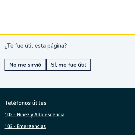
¿Te fue útil esta página?
¿
T
e
No me sirvió
Sí, me fue útil
f
u
e
ú
t
i
l
Teléfonos útiles
e
s
102 - Niñez y Adolescencia
t
a
103 - Emergencias
p