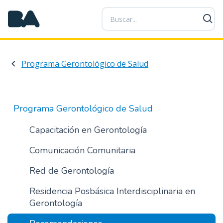
P
a
s
a
r
Programa Gerontológico de Salud
a
l
c
o
Programa Gerontológico de Salud
n
t
Capacitación en Gerontología
e
Comunicación Comunitaria
n
i
Red de Gerontología
d
o
Residencia Posbásica Interdisciplinaria en
p
Gerontología
r
i