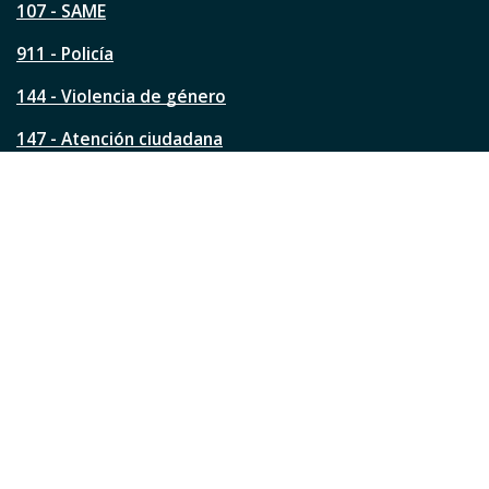
á
107 - SAME
g
911 - Policía
i
n
144 - Violencia de género
a
?
147 - Atención ciudadana
Ver todos los teléfonos
Redes de la ciudad
Facebook
Instagram
Twitter
YouTube
LinkedIn