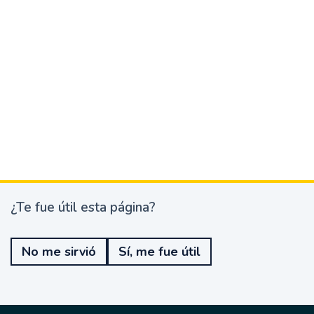
¿Te fue útil esta página?
¿
T
e
No me sirvió
Sí, me fue útil
f
u
e
ú
t