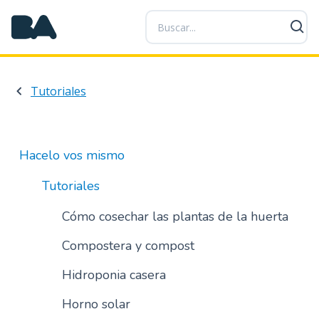
P
a
s
a
r
Tutoriales
a
l
c
o
Hacelo vos mismo
n
t
Tutoriales
e
n
Cómo cosechar las plantas de la huerta
i
Compostera y compost
d
o
Hidroponia casera
p
r
Horno solar
i