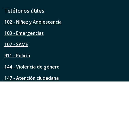
i
l
Teléfonos útiles
e
s
102 - Niñez y Adolescencia
t
a
103 - Emergencias
p
á
107 - SAME
g
911 - Policía
i
n
144 - Violencia de género
a
?
147 - Atención ciudadana
Ver todos los teléfonos
Redes de la ciudad
Facebook
Instagram