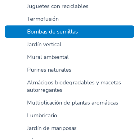
Juguetes con reciclables
n
c
Termofusión
i
p
Bombas de semillas
a
l
Jardín vertical
Mural ambiental
Purines naturales
Almácigos biodegradables y macetas
autorregantes
Multiplicación de plantas aromáticas
Lumbricario
Jardín de mariposas