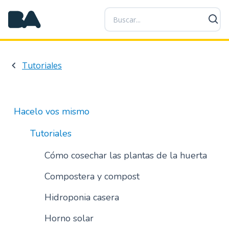
P
a
s
a
r
Tutoriales
a
l
c
o
Hacelo vos mismo
n
t
Tutoriales
e
n
Cómo cosechar las plantas de la huerta
i
Compostera y compost
d
o
Hidroponia casera
p
r
Horno solar
i