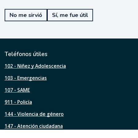
T
e
No me sirvió
Sí, me fue útil
f
u
e
ú
t
i
l
Teléfonos útiles
e
s
102 - Niñez y Adolescencia
t
a
103 - Emergencias
p
á
107 - SAME
g
911 - Policía
i
n
144 - Violencia de género
a
?
147 - Atención ciudadana