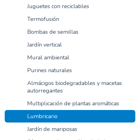
Juguetes con reciclables
n
c
Termofusión
i
p
Bombas de semillas
a
l
Jardín vertical
Mural ambiental
Purines naturales
Almácigos biodegradables y macetas
autorregantes
Multiplicación de plantas aromáticas
Lumbricario
Jardín de mariposas