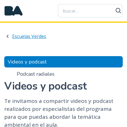
P
a
s
a
r
Escuelas Verdes
a
l
c
o
Videos y podcast
n
t
Podcast radiales
e
Videos y podcast
n
i
d
Te invitamos a compartir videos y podcast
o
realizados por especialistas del programa
p
para que puedas abordar la temática
r
ambiental en el aula.
i