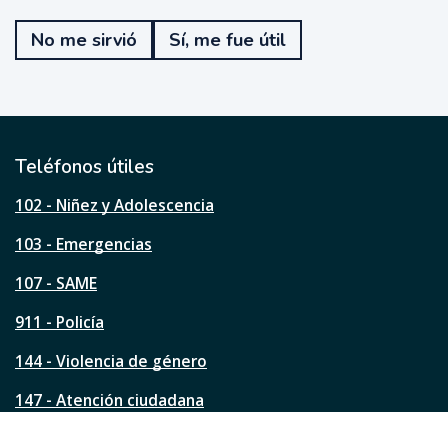
T
e
No me sirvió
Sí, me fue útil
f
u
e
ú
t
i
l
Teléfonos útiles
e
s
102 - Niñez y Adolescencia
t
a
103 - Emergencias
p
á
107 - SAME
g
911 - Policía
i
n
144 - Violencia de género
a
?
147 - Atención ciudadana
Ver todos los teléfonos