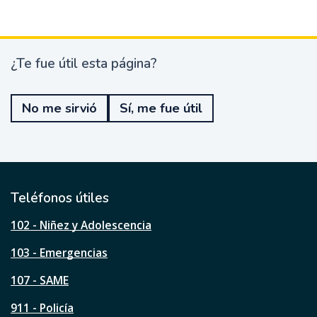
¿Te fue útil esta página?
¿
T
e
No me sirvió
Sí, me fue útil
f
u
e
ú
t
i
l
Teléfonos útiles
e
s
102 - Niñez y Adolescencia
t
a
103 - Emergencias
p
á
107 - SAME
g
911 - Policía
i