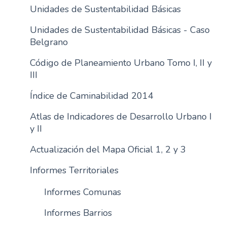
Unidades de Sustentabilidad Básicas
n
c
Unidades de Sustentabilidad Básicas - Caso
i
Belgrano
p
a
Código de Planeamiento Urbano Tomo I, II y
l
III
Índice de Caminabilidad 2014
Atlas de Indicadores de Desarrollo Urbano I
y II
Actualización del Mapa Oficial 1, 2 y 3
Informes Territoriales
Informes Comunas
Informes Barrios