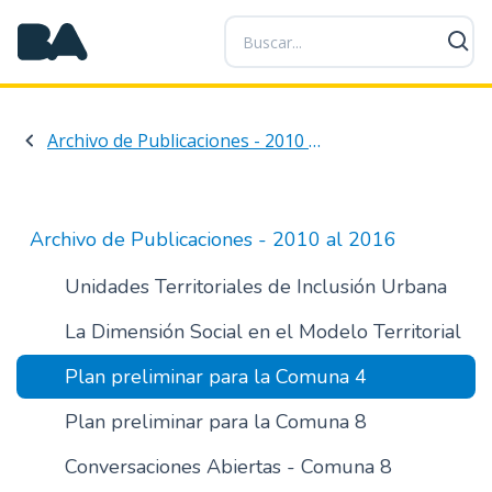
P
a
s
a
r
Archivo de Publicaciones - 2010 al 2016
a
l
c
o
Archivo de Publicaciones - 2010 al 2016
n
t
Unidades Territoriales de Inclusión Urbana
e
La Dimensión Social en el Modelo Territorial
n
i
Plan preliminar para la Comuna 4
d
o
Plan preliminar para la Comuna 8
p
r
Conversaciones Abiertas - Comuna 8
i