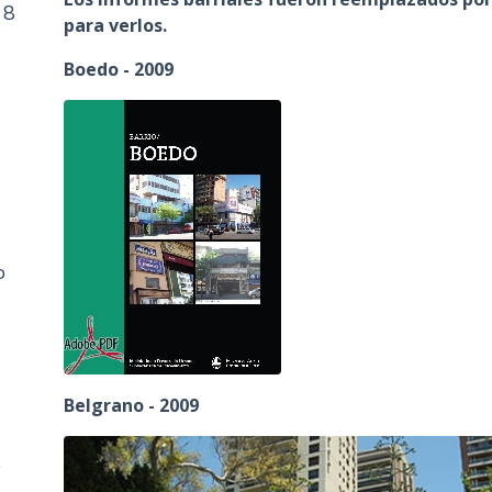
 8
n
para verlos.
c
Boedo - 2009
i
p
a
l
o
Belgrano - 2009
,