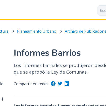
P
a
s
a
r
ctura
Planeamiento Urbano
a
l
c
o
Informes Barrios
n
t
Los informes barriales se produjeron desde
e
n
que se aprobó la Ley de Comunas.
i
d
lo
Compartir en redes
o
p
 4
r
i
Los informes barriales fueron reemplazados po