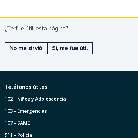
¿Te fue útil esta página?
¿
T
e
No me sirvió
Sí, me fue útil
f
u
e
ú
t
i
l
Teléfonos útiles
e
s
102 - Niñez y Adolescencia
t
a
103 - Emergencias
p
á
107 - SAME
g
911 - Policía
i