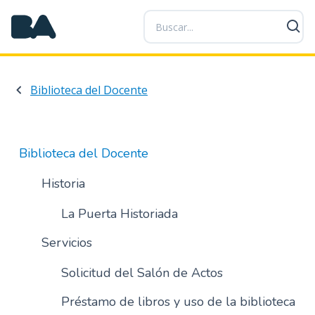
P
a
s
a
r
Biblioteca del Docente
a
l
c
o
Biblioteca del Docente
n
t
Historia
e
n
La Puerta Historiada
i
Servicios
d
o
Solicitud del Salón de Actos
p
r
Préstamo de libros y uso de la biblioteca
i