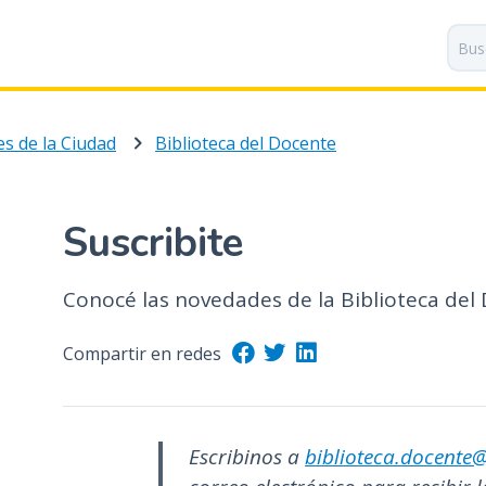
P
a
s
a
r
s de la Ciudad
Biblioteca del Docente
a
l
c
o
Suscribite
n
t
Conocé las novedades de la Biblioteca del
e
n
i
Compartir en redes
d
o
p
Escribinos a
biblioteca.docente
r
i