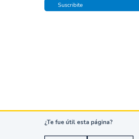
Suscribite
¿Te fue útil esta página?
¿
T
e