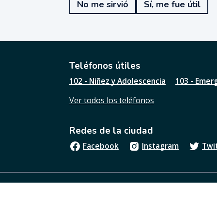
No me sirvió
Sí, me fue útil
f
u
e
ú
t
i
l
Teléfonos útiles
e
102 - Niñez y Adolescencia
103 - Emer
s
t
Ver todos los teléfonos
a
p
á
Redes de la ciudad
g
i
Facebook
Instagram
Twi
n
a
?