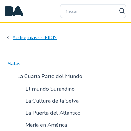
P
a
s
a
r
Audioguías COPIDIS
a
l
c
o
Salas
n
t
La Cuarta Parte del Mundo
e
n
El mundo Surandino
i
La Cultura de la Selva
d
o
La Puerta del Atlántico
p
r
María en América
i