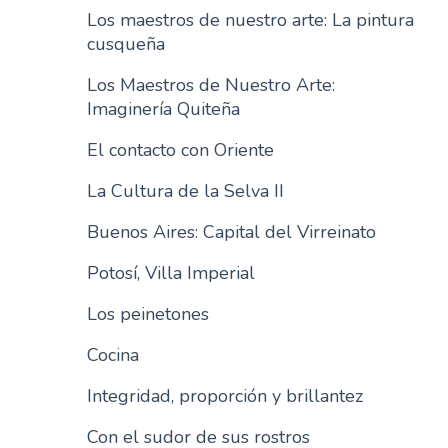
Los maestros de nuestro arte: La pintura
n
cusqueña
c
i
Los Maestros de Nuestro Arte:
p
Imaginería Quiteña
a
l
El contacto con Oriente
La Cultura de la Selva II
Buenos Aires: Capital del Virreinato
Potosí, Villa Imperial
Los peinetones
Cocina
Integridad, proporción y brillantez
Con el sudor de sus rostros