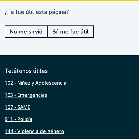
¿Te fue útil esta página?
¿
T
e
No me sirvió
Sí, me fue útil
f
u
e
ú
t
i
l
Teléfonos útiles
e
s
102 - Niñez y Adolescencia
t
a
103 - Emergencias
p
á
107 - SAME
g
911 - Policía
i
n
144 - Violencia de género
a
?