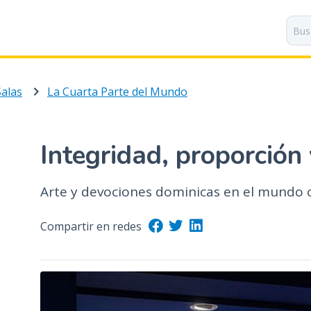
P
a
s
a
r
Salas
La Cuarta Parte del Mundo
a
l
c
o
Integridad, proporción 
n
t
Arte y devociones dominicas en el mundo c
e
n
i
Compartir en redes
d
o
p
r
i