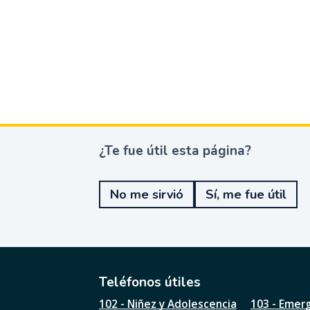
¿Te fue útil esta página?
¿
T
e
No me sirvió
Sí, me fue útil
f
u
e
ú
t
i
l
Teléfonos útiles
e
102 - Niñez y Adolescencia
103 - Emer
s