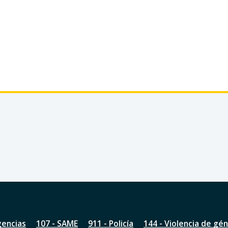
gencias
107 - SAME
911 - Policía
144 - Violencia de gé