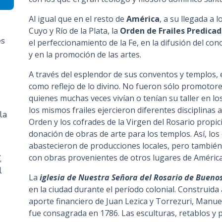
Al igual que en el resto de
América
, a su llegada a 
Cuyo y Río de la Plata, la
Orden de Frailes Predica
es
el perfeccionamiento de la Fe, en la difusión del conoc
y en la promoción de las artes.
A través del esplendor de sus conventos y templos, e
como reflejo de lo divino. No fueron sólo promotores
quienes muchas veces vivían o tenían su taller en l
los mismos frailes ejercieron diferentes disciplinas ar
la
Orden y los cofrades de la Virgen del Rosario propici
donación de obras de arte para los templos. Así, lo
abastecieron de producciones locales, pero también 
con obras provenientes de otros lugares de América
,
l
La
iglesia de Nuestra Señora del Rosario de Buenos
en la ciudad durante el período colonial. Construida a 
aporte financiero de Juan Lezica y Torrezuri, Manuel
fue consagrada en 1786. Las esculturas, retablos y p