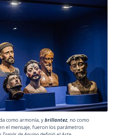
dida como armonía, y
brillantez
, no como
 en el mensaje, fueron los parámetros
o Tomás de Aquino
definió el Arte.