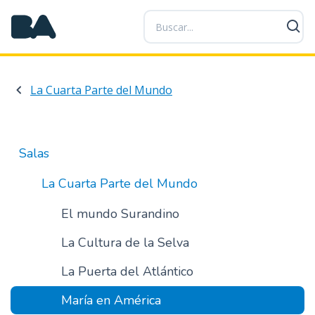
P
a
s
a
r
La Cuarta Parte del Mundo
a
l
c
o
Salas
n
t
La Cuarta Parte del Mundo
e
n
El mundo Surandino
i
La Cultura de la Selva
d
o
La Puerta del Atlántico
p
r
María en América
i