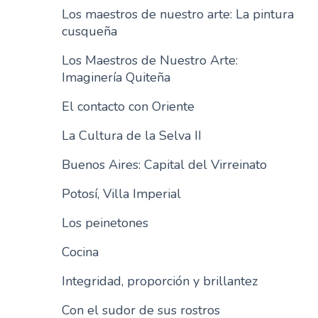
Los maestros de nuestro arte: La pintura
n
cusqueña
c
i
Los Maestros de Nuestro Arte:
p
Imaginería Quiteña
a
l
El contacto con Oriente
La Cultura de la Selva II
Buenos Aires: Capital del Virreinato
Potosí, Villa Imperial
Los peinetones
Cocina
Integridad, proporción y brillantez
Con el sudor de sus rostros