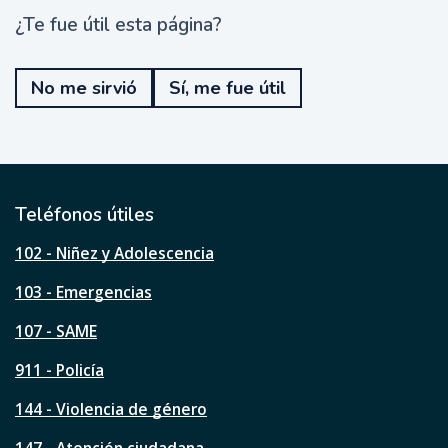
¿Te fue útil esta página?
¿
T
e
No me sirvió
Sí, me fue útil
f
u
e
ú
t
i
l
Teléfonos útiles
e
s
102 - Niñez y Adolescencia
t
a
103 - Emergencias
p
á
107 - SAME
g
911 - Policía
i
n
144 - Violencia de género
a
?