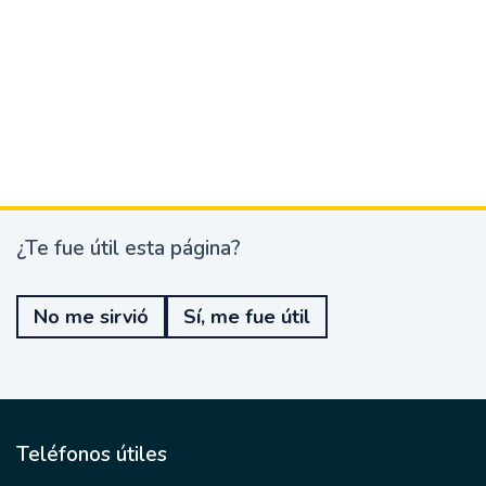
¿Te fue útil esta página?
¿
T
e
No me sirvió
Sí, me fue útil
f
u
e
ú
t
i
l
Teléfonos útiles
e