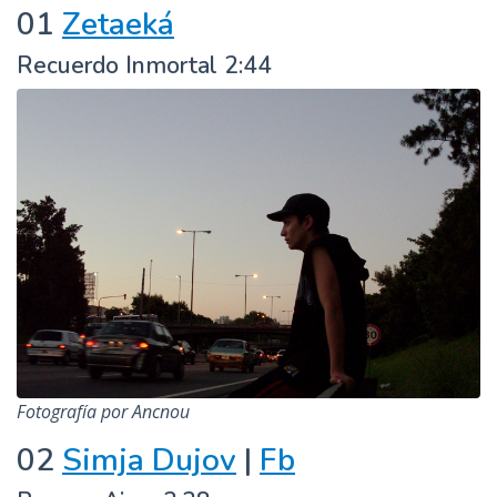
01
Zetaeká
Recuerdo Inmortal 2:44
Fotografía por Ancnou
02
Simja Dujov
|
Fb