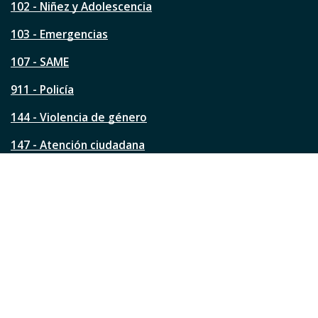
s
102 - Niñez y Adolescencia
t
a
103 - Emergencias
p
á
107 - SAME
g
911 - Policía
i
n
144 - Violencia de género
a
?
147 - Atención ciudadana
Ver todos los teléfonos
Redes de la ciudad
Facebook
Instagram
Twitter