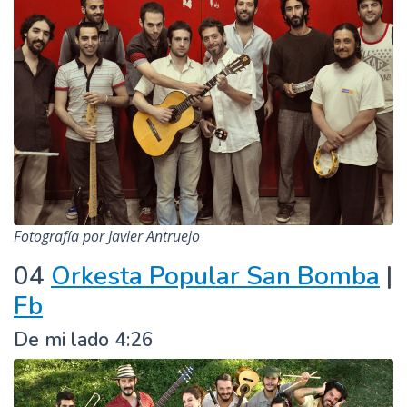
Fotografía por Javier Antruejo
04
Orkesta Popular San Bomba
|
Fb
De mi lado 4:26