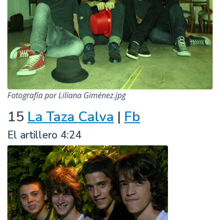
Fotografía por Liliana Giménez.jpg
15
La Taza Calva
|
Fb
El artillero 4:24