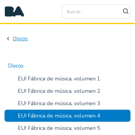
P
a
s
a
r
Discos
a
l
c
o
Discos
n
t
EU! Fábrica de música, volumen 1
e
EU! Fábrica de música, volumen 2
n
i
EU! Fábrica de música, volumen 3
d
o
EU! Fábrica de música, volumen 4
p
r
EU! Fábrica de música, volumen 5
i