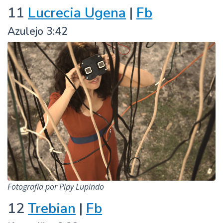
11
Lucrecia Ugena
|
Fb
Azulejo 3:42
Fotografía por Pipy Lupindo
12
Trebian
|
Fb