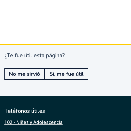
¿Te fue útil esta página?
¿
T
e
No me sirvió
Sí, me fue útil
f
u
e
ú
t
i
l
Teléfonos útiles
e
s
102 - Niñez y Adolescencia
t