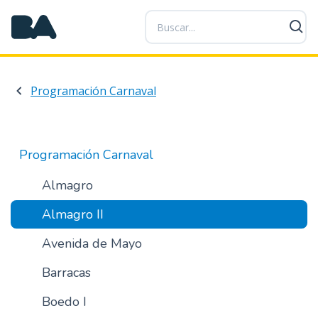
P
a
s
a
r
Programación Carnaval
a
l
c
o
Programación Carnaval
n
t
Almagro
e
Almagro II
n
i
Avenida de Mayo
d
o
Barracas
p
r
Boedo I
i