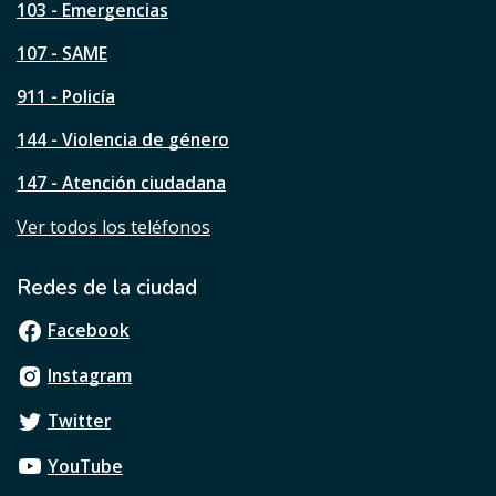
a
103 - Emergencias
p
á
107 - SAME
g
911 - Policía
i
n
144 - Violencia de género
a
?
147 - Atención ciudadana
Ver todos los teléfonos
Redes de la ciudad
Facebook
Instagram
Twitter
YouTube