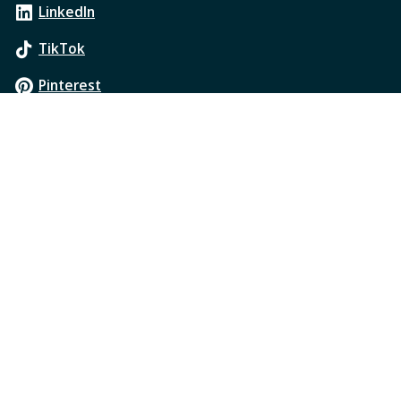
LinkedIn
TikTok
Pinterest
Boletín oficial
Términos y condiciones
Política de privacidad
Oficios Judiciales
Transparencia