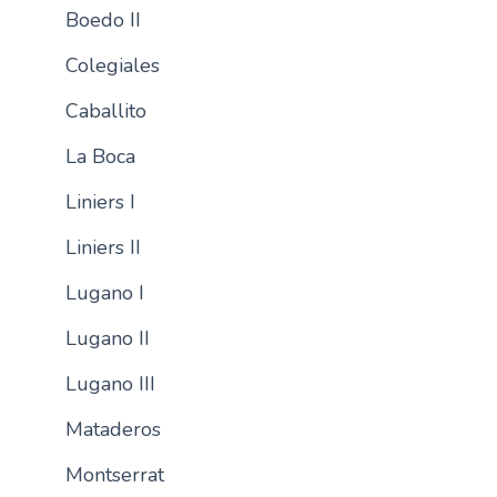
Boedo II
n
c
Colegiales
i
p
Caballito
a
La Boca
l
Liniers I
Liniers II
Lugano I
Lugano II
Lugano III
Mataderos
Montserrat