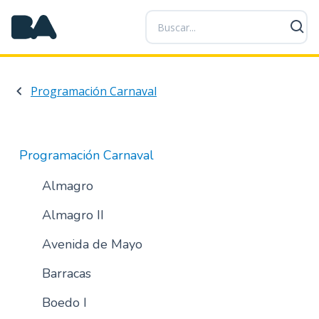
P
a
s
a
r
Programación Carnaval
a
l
c
o
Programación Carnaval
n
t
Almagro
e
Almagro II
n
i
Avenida de Mayo
d
o
Barracas
p
r
Boedo I
i