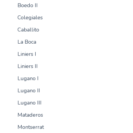
Boedo II
n
c
Colegiales
i
p
Caballito
a
La Boca
l
Liniers I
Liniers II
Lugano I
Lugano II
Lugano III
Mataderos
Montserrat