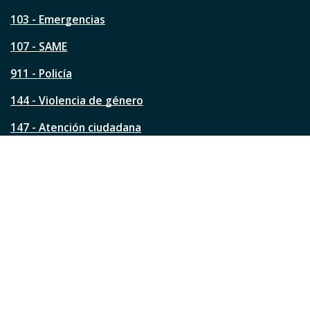
t
a
103 - Emergencias
p
á
107 - SAME
g
911 - Policía
i
n
144 - Violencia de género
a
?
147 - Atención ciudadana
Ver todos los teléfonos
Redes de la ciudad
Facebook
Instagram
Twitter
YouTube