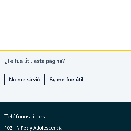
¿Te fue útil esta página?
¿
T
e
No me sirvió
Sí, me fue útil
f
u
e
ú
t
i
l
Teléfonos útiles
e
s
102 - Niñez y Adolescencia