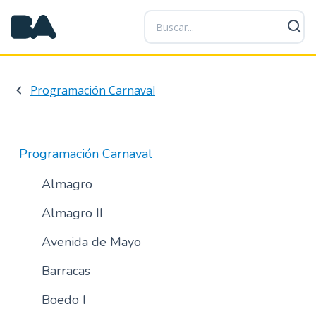
P
a
s
a
r
Programación Carnaval
a
l
c
o
Programación Carnaval
n
t
Almagro
e
Almagro II
n
i
Avenida de Mayo
d
o
Barracas
p
r
Boedo I
i