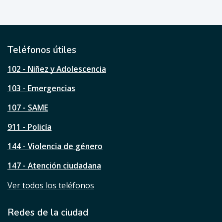
e
ú
t
i
l
Teléfonos útiles
e
s
102 - Niñez y Adolescencia
t
a
103 - Emergencias
p
á
107 - SAME
g
911 - Policía
i
n
144 - Violencia de género
a
?
147 - Atención ciudadana
Ver todos los teléfonos
Redes de la ciudad