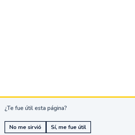
¿Te fue útil esta página?
¿
T
e
No me sirvió
Sí, me fue útil
f
u