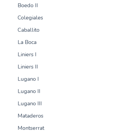
Boedo II
n
c
Colegiales
i
p
Caballito
a
La Boca
l
Liniers I
Liniers II
Lugano I
Lugano II
Lugano III
Mataderos
Montserrat