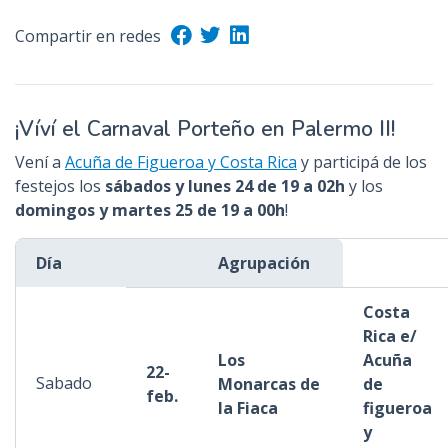
Compartir en redes
¡Víví el Carnaval Porteño en Palermo II!
Vení a
Acuña de Figueroa y Costa Rica
y participá de los
festejos los
sábados y lunes 24 de 19 a 02h
y los
domingos y martes 25 de 19 a 00h
!
Día
Agrupación
Costa
Rica e/
Los
Acuña
22-
Sabado
Monarcas de
de
feb.
la Fiaca
figueroa
y