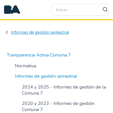
P
a
s
a
r
Informes de gestión semestral
a
l
c
o
Transparencia Activa Comuna 7
n
t
Normativa
e
Informes de gestión semestral
n
i
2024 y 2025 - Informes de gestión de la
d
Comuna 7
o
p
2020 y 2023 - Informes de gestión
r
Comuna 7
i