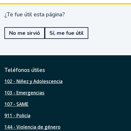
¿Te fue útil esta página?
¿
T
e
No me sirvió
Sí, me fue útil
f
u
e
ú
t
i
l
Teléfonos útiles
e
s
102 - Niñez y Adolescencia
t
a
103 - Emergencias
p
á
107 - SAME
g
911 - Policía
i
n
144 - Violencia de género
a