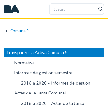
P
a
s
a
r
Comuna 9
a
l
c
o
Transparencia Activa Comuna 9
n
t
Normativa
e
Informes de gestión semestral
n
i
2016 a 2020 - Informes de gestión
d
o
Actas de la Junta Comunal
p
r
2018 a 2026 - Actas de la Junta
i