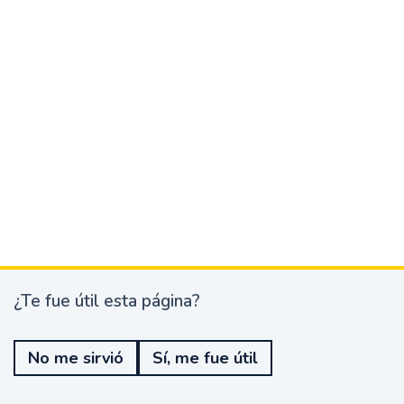
¿Te fue útil esta página?
¿
T
e
No me sirvió
Sí, me fue útil
f
u
e