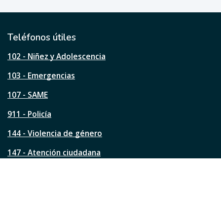
ú
t
i
l
Teléfonos útiles
e
s
102 - Niñez y Adolescencia
t
a
103 - Emergencias
p
á
107 - SAME
g
911 - Policía
i
n
144 - Violencia de género
a
?
147 - Atención ciudadana
Ver todos los teléfonos
Redes de la ciudad
Facebook