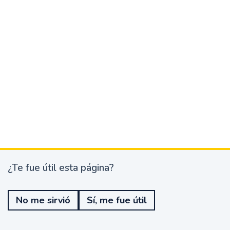
¿Te fue útil esta página?
¿
T
e
No me sirvió
Sí, me fue útil
f
u
e