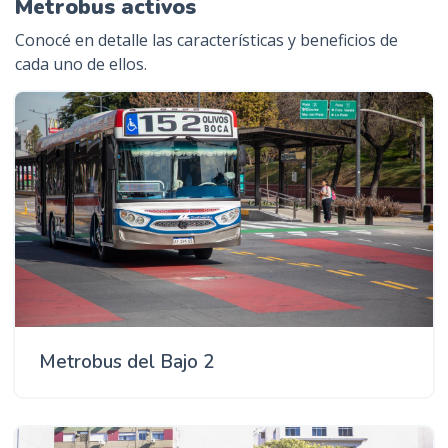
Metrobus activos
n
Conocé en detalle las características y beneficios de
c
cada uno de ellos.
i
p
Contenido
a
l
Metrobus del Bajo 2