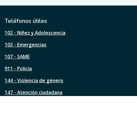
ú
t
i
l
Teléfonos útiles
e
s
102 - Niñez y Adolescencia
t
a
103 - Emergencias
p
á
107 - SAME
g
911 - Policía
i
n
144 - Violencia de género
a
?
147 - Atención ciudadana
Ver todos los teléfonos
Redes de la ciudad
Facebook