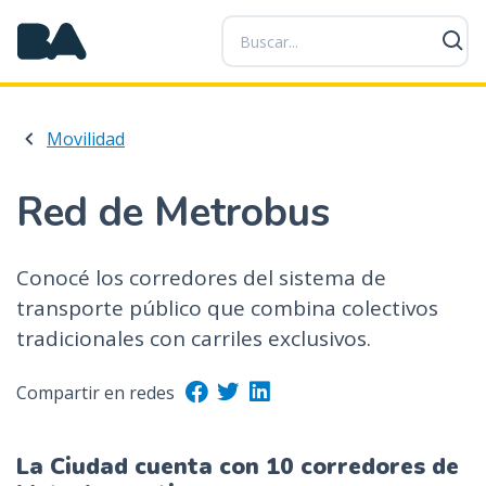
P
a
s
a
r
Movilidad
a
l
c
Red de Metrobus
o
n
t
Conocé los corredores del sistema de
e
transporte público que combina colectivos
n
tradicionales con carriles exclusivos.
i
d
Compartir en redes
o
p
r
La Ciudad cuenta con 10 corredores de
i