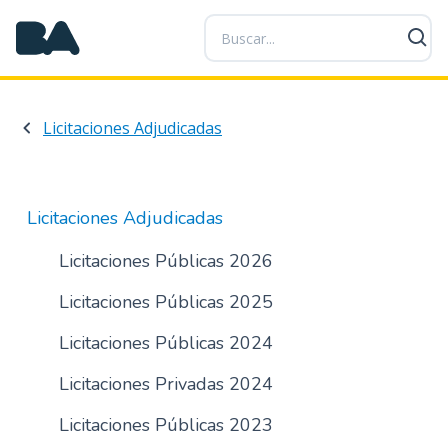
P
a
s
a
r
Licitaciones Adjudicadas
a
l
c
o
Licitaciones Adjudicadas
n
t
Licitaciones Públicas 2026
e
Licitaciones Públicas 2025
n
i
Licitaciones Públicas 2024
d
o
Licitaciones Privadas 2024
p
r
Licitaciones Públicas 2023
i