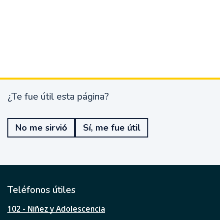
¿Te fue útil esta página?
¿
T
e
No me sirvió
Sí, me fue útil
f
u
e
ú
t
i
l
Teléfonos útiles
e
s
102 - Niñez y Adolescencia
t