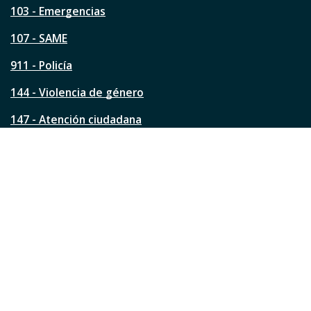
a
103 - Emergencias
p
á
107 - SAME
g
911 - Policía
i
n
144 - Violencia de género
a
?
147 - Atención ciudadana
Ver todos los teléfonos
Redes de la ciudad
Facebook
Instagram
Twitter
YouTube