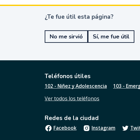
¿Te fue útil esta página?
¿
T
e
No me sirvió
Sí, me fue útil
f
u
e
ú
t
i
l
Teléfonos útiles
e
102 - Niñez y Adolescencia
103 - Emer
s
t
Ver todos los teléfonos
a
p
á
Redes de la ciudad
g
i
Facebook
Instagram
Twi
n
a