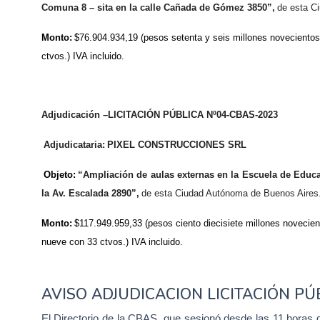
Comuna 8 – sita en la calle Cañada de Gómez 3850”
,
de esta C
Monto:
$76.904.934,19 (pesos setenta y seis millones novecientos 
ctvos.) IVA incluido.
Adjudicació
n
–LICITACIÓ
N
PÚBLICA
N
º04-CBAS-2023
Adjudicataria:
PIXEL CONSTRUCCIONES SRL
Objeto
:
“Ampliación de aulas externas en la Escuela de Educa
la Av. Escalada 2890”
,
de esta Ciudad Autónoma de Buenos Aires
Monto:
$117.949.959,33 (pesos ciento diecisiete millones novecie
nueve con 33 ctvos.) IVA incluido.
AVISO ADJUDICACION LICITACIÓN PÚ
El Directorio de la CBAS, que sesionó desde las 11 horas 