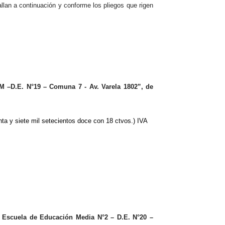
llan a continuació
n
y conforme los pliegos que rigen
M –D.E. N°19 – Comuna 7 - Av. Varela 1802
”, de
nta y siete mil setecientos doce con 18 ctvos.) IVA
a Escuela de Educación Media N°2 – D.E. N°20 –