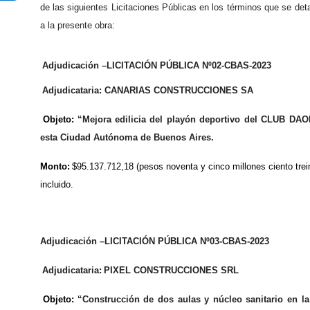
de las siguientes Licitaciones Públicas en los términos que se deta
n
a la presente obra:
c
i
p
Adjudicació
n
–LICITACIÓ
N
PÚBLICA
N
º02-CBAS-2023
a
Adjudicataria: CANARIAS CONSTRUCCIONES SA
l
Objeto
:
“
Mejora edilicia del playón deportivo del CLUB DAO
esta Ciudad Autónoma de Buenos Aires
.
Monto:
$95.137.712,18 (pesos noventa y cinco millones ciento trei
incluido.
Adjudicació
n
–LICITACIÓ
N
PÚBLICA
N
º03-CBAS-2023
Adjudicataria:
PIXEL CONSTRUCCIONES SRL
Objeto
:
“Construcción de dos aulas y núcleo sanitario en l