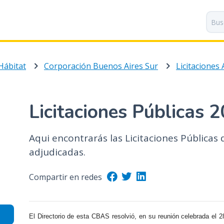
P
a
s
a
r
Hábitat
Corporación Buenos Aires Sur
Licitaciones
a
l
c
o
Licitaciones Públicas 
n
t
Aqui encontrarás las Licitaciones Públicas
e
n
adjudicadas.
i
d
Compartir en redes
o
p
r
El Directorio de esta CBAS resolvió, en su reunió
n
celebrada el 28
i