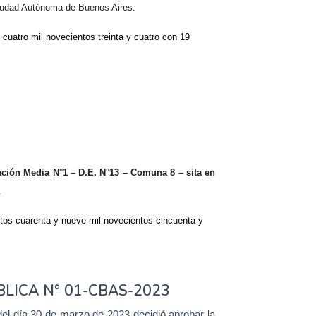
iudad Autónoma de Buenos Aires
.
cuatro mil novecientos treinta y cuatro con 19
ción Media N°1 – D.E. N°13 – Comuna 8 – sita en
.
ntos cuarenta y nueve mil novecientos cincuenta y
BLICA N° 01-CBAS-2023
del día 30 de marzo de 2023 decidió aprobar la