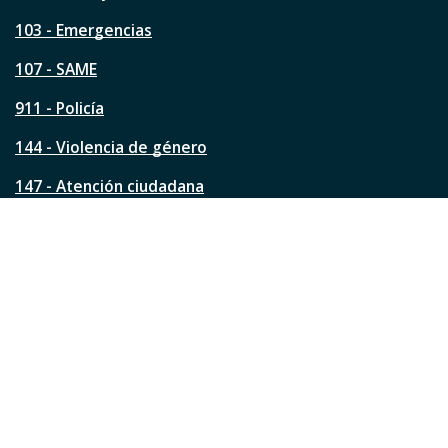
t
a
103 - Emergencias
p
á
107 - SAME
g
911 - Policía
i
n
144 - Violencia de género
a
?
147 - Atención ciudadana
Ver todos los teléfonos
Redes de la ciudad
Facebook
Instagram
Twitter
YouTube