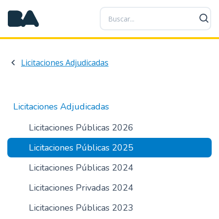
P
a
s
a
r
Licitaciones Adjudicadas
a
l
c
o
Licitaciones Adjudicadas
n
t
Licitaciones Públicas 2026
e
Licitaciones Públicas 2025
n
i
Licitaciones Públicas 2024
d
o
Licitaciones Privadas 2024
p
r
Licitaciones Públicas 2023
i