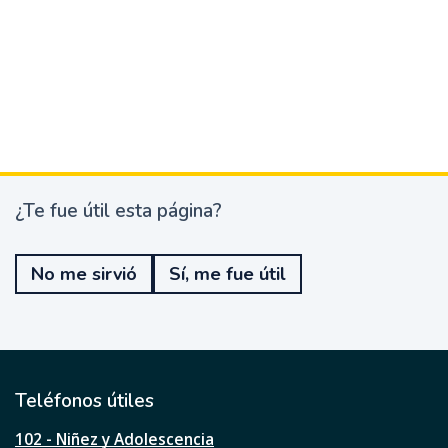
¿Te fue útil esta página?
¿
T
e
No me sirvió
Sí, me fue útil
f
u
e
ú
t
i
l
Teléfonos útiles
e
s
102 - Niñez y Adolescencia