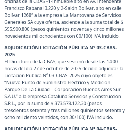
oficinas de la CBAS -1-Inmueble sito en Av. Intendente
Francisco Rabanal 3.220 y 2-Salón Bolívar, sito en calle
Bolívar 1268” a la empresa La Mantovana de Servicios
Generales SA cuya oferta, asciende a la suma total de $
595.900.800 (pesos quinientos noventa y cinco millones
novecientos mil ochocientos con 00/100) IVA incluido.
ADJUDICACIÓN LICITACIÓN PÚBLICA N° 03-CBAS-
2025
El Directorio de la CBAS, que sesionó desde las 14:00
horas del día 27 de octubre de 2025 decidió adjudicar la
Licitación Pública Nº 03-CBAS-2025 cuyo objeto es
“Nuevo Punto de Suministro Eléctrico y Medición –
Parque De La Ciudad – Corporación Buenos Aires Sur
S.A.U.” a la empresa Cataluña Servicios y Construcción
S.R.L., por la suma de $ 373.578.122,30 (pesos
trescientos setenta y tres millones quinientos setenta y
ocho mil ciento veintidos, con 30/100) IVA incluido.
ADJUDICACIÓN LICITACIÓN PÚBLICA N° 04-CBAS-