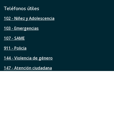
i
l
Teléfonos útiles
e
s
102 - Niñez y Adolescencia
t
a
103 - Emergencias
p
á
107 - SAME
g
911 - Policía
i
n
144 - Violencia de género
a
?
147 - Atención ciudadana
Ver todos los teléfonos
Redes de la ciudad
Facebook
Instagram