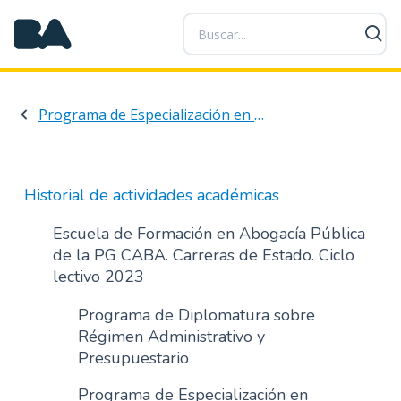
P
a
s
a
r
Programa de Especialización en Abogacía Estatal, Local y Federal
a
l
c
o
Historial de actividades académicas
n
t
Escuela de Formación en Abogacía Pública
e
de la PG CABA. Carreras de Estado. Ciclo
n
lectivo 2023
i
d
Programa de Diplomatura sobre
o
Régimen Administrativo y
p
Presupuestario
r
Programa de Especialización en
i