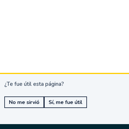
¿Te fue útil esta página?
¿
T
e
No me sirvió
Sí, me fue útil
f
u
e
ú
t