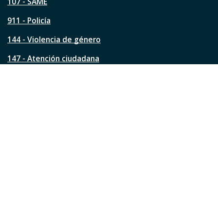
á
107 - SAME
g
911 - Policía
i
n
144 - Violencia de género
a
?
147 - Atención ciudadana
Ver todos los teléfonos
Redes de la ciudad
Facebook
Instagram
Twitter
YouTube
LinkedIn