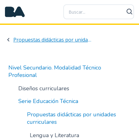
P
a
s
a
r
Propuestas didácticas por unidades curriculares
a
l
c
o
Nivel Secundario. Modalidad Técnico
n
Profesional
t
e
Diseños curriculares
n
Serie Educación Técnica
i
d
Propuestas didácticas por unidades
o
curriculares
p
r
Lengua y Literatura
i