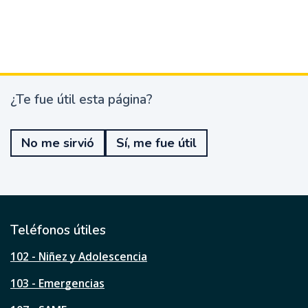
¿Te fue útil esta página?
¿
T
e
No me sirvió
Sí, me fue útil
f
u
e
ú
t
i
l
Teléfonos útiles
e
s
102 - Niñez y Adolescencia
t
a
103 - Emergencias
p