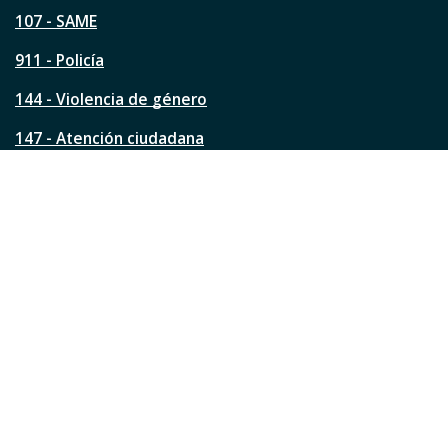
p
á
107 - SAME
g
911 - Policía
i
n
144 - Violencia de género
a
?
147 - Atención ciudadana
Ver todos los teléfonos
Redes de la ciudad
Facebook
Instagram
Twitter
YouTube
LinkedIn