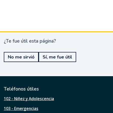
¿Te fue útil esta página?
¿
T
e
No me sirvió
Sí, me fue útil
f
u
e
ú
t
i
l
Teléfonos útiles
e
s
102 - Niñez y Adolescencia
t
a
103 - Emergencias