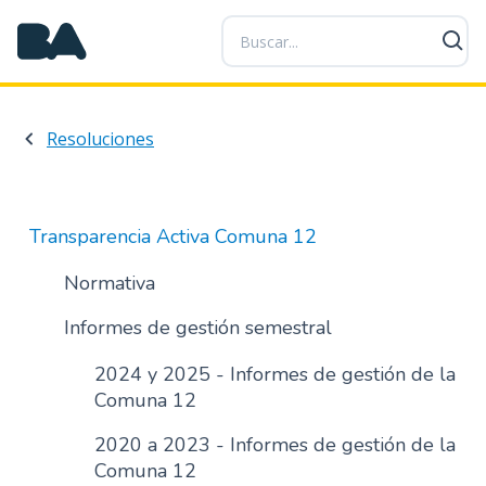
P
a
s
a
r
Resoluciones
a
l
c
o
Transparencia Activa Comuna 12
n
t
Normativa
e
Informes de gestión semestral
n
i
2024 y 2025 - Informes de gestión de la
d
Comuna 12
o
p
2020 a 2023 - Informes de gestión de la
r
Comuna 12
i