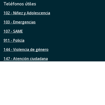
l
Teléfonos útiles
e
s
102 - Niñez y Adolescencia
t
a
103 - Emergencias
p
á
107 - SAME
g
911 - Policía
i
n
144 - Violencia de género
a
?
147 - Atención ciudadana
Ver todos los teléfonos
Redes de la ciudad
Facebook
Instagram