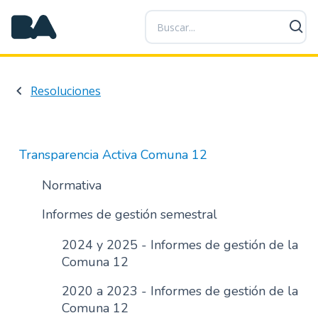
P
a
s
a
r
Resoluciones
a
l
c
o
Transparencia Activa Comuna 12
n
t
Normativa
e
Informes de gestión semestral
n
i
2024 y 2025 - Informes de gestión de la
d
Comuna 12
o
p
2020 a 2023 - Informes de gestión de la
r
Comuna 12
i