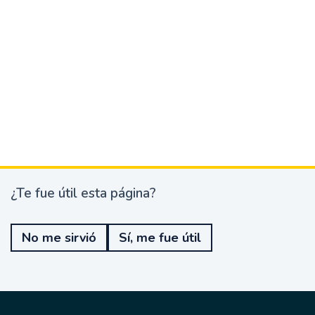
¿Te fue útil esta página?
¿
T
e
No me sirvió
Sí, me fue útil
f
u
e
ú
t
i