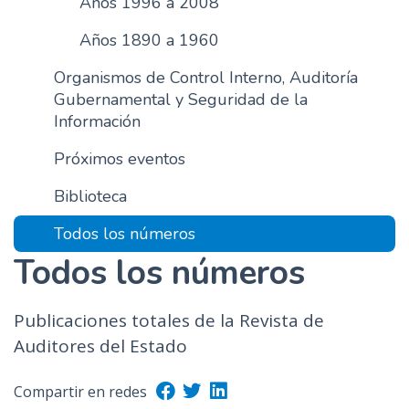
Años 1996 a 2008
n
Años 1890 a 1960
c
i
Organismos de Control Interno, Auditoría
p
Gubernamental y Seguridad de la
a
Información
l
Próximos eventos
Biblioteca
Todos los números
Todos los números
Publicaciones totales de la Revista de
Auditores del Estado
Compartir en redes