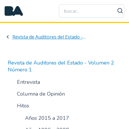
P
a
s
a
r
Revista de Auditores del Estado - Volumen 2 Número 1
a
l
c
o
Revista de Auditores del Estado - Volumen 2
n
Número 1
t
e
Entrevista
n
Columna de Opinión
i
d
Hitos
o
p
Años 2015 a 2017
r
i