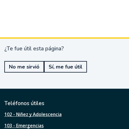
¿Te fue útil esta página?
¿
T
e
No me sirvió
Sí, me fue útil
f
u
e
ú
t
i
l
Teléfonos útiles
e
s
102 - Niñez y Adolescencia
t
a
103 - Emergencias