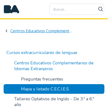
P
a
s
a
r
Centros Educativos Complementarios de Idiomas Extranjeros
a
l
c
o
Cursos extracurriculares de lenguas
n
t
Centros Educativos Complementarios de
e
Idiomas Extranjeros
n
i
Preguntas frecuentes
d
Mapa y listado C.E.C.I.E.S
o
p
Talleres Optativos de Inglés - De 3.º a 6.º
r
año
i