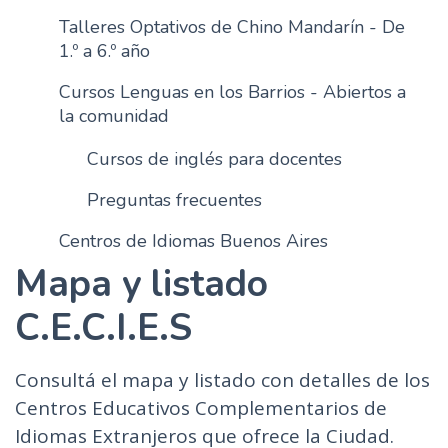
n
Talleres Optativos de Chino Mandarín - De
c
1.º a 6.º año
i
Cursos Lenguas en los Barrios - Abiertos a
p
la comunidad
a
l
Cursos de inglés para docentes
Preguntas frecuentes
Centros de Idiomas Buenos Aires
Mapa y listado
C.E.C.I.E.S
Consultá el mapa y listado con detalles de los
Centros Educativos Complementarios de
Idiomas Extranjeros que ofrece la Ciudad.