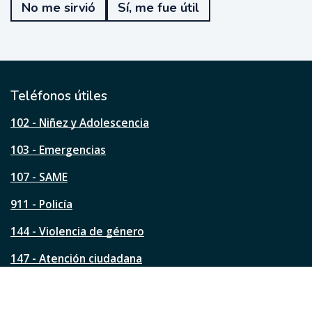
No me sirvió
Sí, me fue útil
f
u
e
ú
t
i
l
Teléfonos útiles
e
s
102 - Niñez y Adolescencia
t
a
103 - Emergencias
p
á
107 - SAME
g
911 - Policía
i
n
144 - Violencia de género
a
?
147 - Atención ciudadana
Ver todos los teléfonos