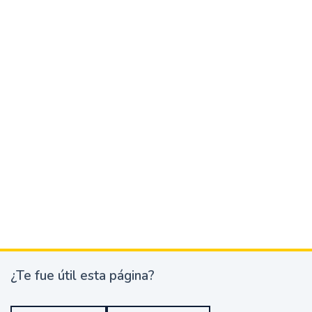
¿Te fue útil esta página?
¿
T
e